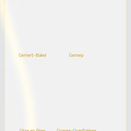
Gemert-Bakel
Gennep
Gilze en Rijen
Goeree-Overflakkee