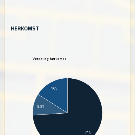
HERKOMST
Verdeling herkomst
16%
9,9%
74%