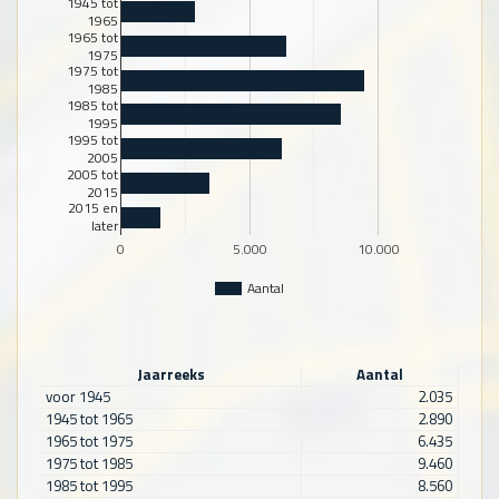
1945 tot
1965
1965 tot
1975
1975 tot
1985
1985 tot
1995
1995 tot
2005
2005 tot
2015
2015 en
later
0
5.000
10.000
Aantal
Jaarreeks
Aantal
voor 1945
2.035
1945 tot 1965
2.890
1965 tot 1975
6.435
1975 tot 1985
9.460
1985 tot 1995
8.560