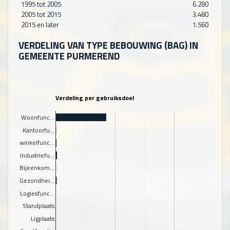
1995 tot 2005
6.280
2005 tot 2015
3.480
2015 en later
1.560
VERDELING VAN TYPE BEBOUWING (BAG) IN
GEMEENTE PURMEREND
Verdeling per gebruiksdoel
Woonfunc…
Kantoorfu…
winkelfunc…
Industriefu…
Bijeenkom…
Gezondhei…
Logiesfunc…
Standplaats
Ligplaats