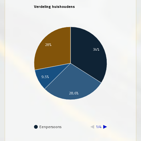
Verdeling huishoudens
28%
34%
9,5%
28,6%
Eenpersoons
1/4