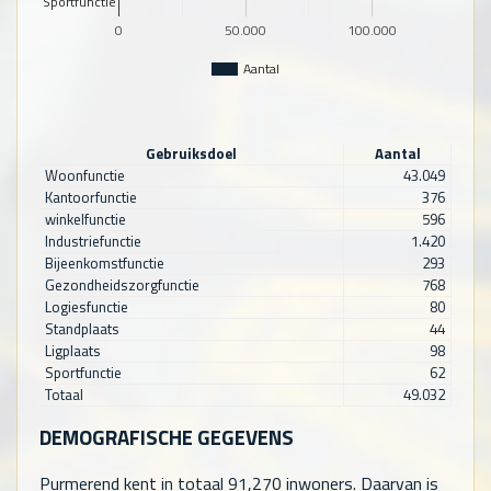
Sportfunctie
0
50.000
100.000
Aantal
Gebruiksdoel
Aantal
Woonfunctie
43.049
Kantoorfunctie
376
winkelfunctie
596
Industriefunctie
1.420
Bijeenkomstfunctie
293
Gezondheidszorgfunctie
768
Logiesfunctie
80
Standplaats
44
Ligplaats
98
Sportfunctie
62
Totaal
49.032
DEMOGRAFISCHE GEGEVENS
Purmerend kent in totaal
91,270
inwoners. Daarvan is