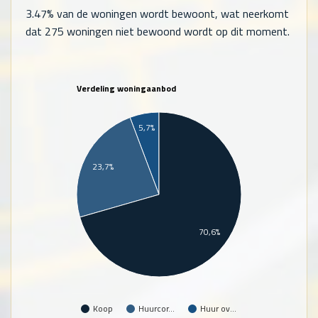
3.47% van de woningen wordt bewoont, wat neerkomt
dat
275
woningen niet bewoond wordt op dit moment.
Verdeling woningaanbod
5,7%
23,7%
70,6%
Koop
Huurcor…
Huur ov…