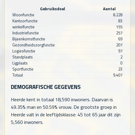
Gebruiksdoel
Aantal
Woonfunctie
8.228
Kantoorfunctie
83
winkelfunctie
155
Industriefunctie
257
Bijeenkomstfunctie
69
Gezondheidszorgfunctie
207
Logiesfunctie
97
Standplaats
2
Ligplaats
0
Sportfunctie
23
Totaal
9.407
DEMOGRAFISCHE GEGEVENS
Heerde kent in totaal
18,590
inwoners. Daarvan is
49.35% man en 50.59% vrouw. De grootste groep in
Heerde valt in de leeftijdsklasse: 45 tot 65 jaar dit zijn
5,560
inwoners.