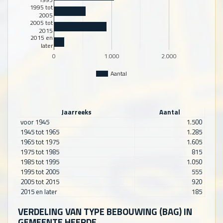
1995 tot
2005
2005 tot
2015
2015 en
later
0
1.000
2.000
Aantal
Jaarreeks
Aantal
voor 1945
1.500
1945 tot 1965
1.285
1965 tot 1975
1.605
1975 tot 1985
815
1985 tot 1995
1.050
1995 tot 2005
555
2005 tot 2015
920
2015 en later
185
VERDELING VAN TYPE BEBOUWING (BAG) IN
GEMEENTE HEERDE