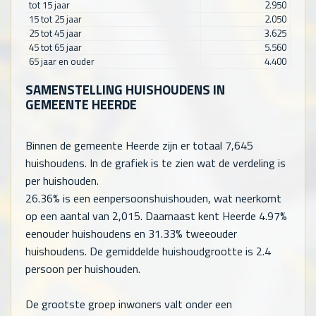
tot 15 jaar
2.950
15 tot 25 jaar
2.050
25 tot 45 jaar
3.625
45 tot 65 jaar
5.560
65 jaar en ouder
4.400
SAMENSTELLING HUISHOUDENS IN
GEMEENTE HEERDE
Binnen de gemeente Heerde zijn er totaal
7,645
huishoudens. In de grafiek is te zien wat de verdeling is
per huishouden.
26.36% is een eenpersoonshuishouden, wat neerkomt
op een aantal van
2,015
. Daarnaast kent Heerde 4.97%
eenouder huishoudens en 31.33% tweeouder
huishoudens. De gemiddelde huishoudgrootte is 2.4
persoon per huishouden.
De grootste groep inwoners valt onder een