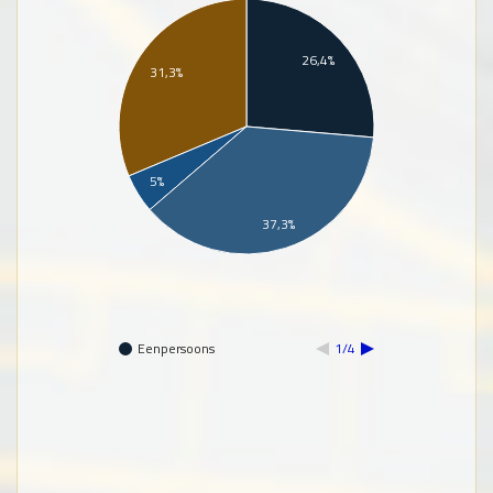
26,4%
31,3%
5%
37,3%
Eenpersoons
1/4