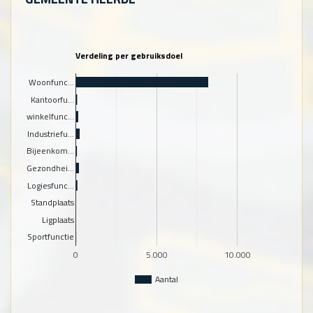
Verdeling per gebruiksdoel
Woonfunc…
Kantoorfu…
winkelfunc…
Industriefu…
Bijeenkom…
Gezondhei…
Logiesfunc…
Standplaats
Ligplaats
Sportfunctie
0
5.000
10.000
Aantal