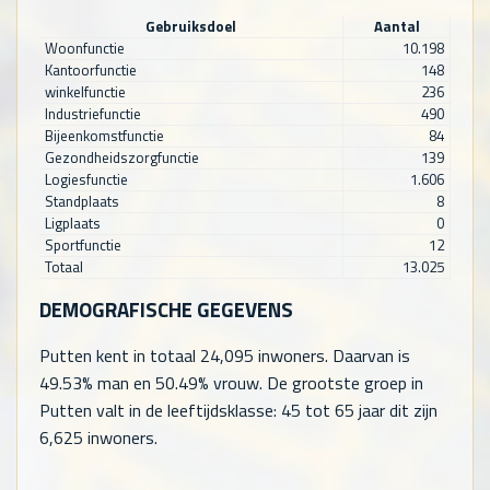
Gebruiksdoel
Aantal
Woonfunctie
10.198
Kantoorfunctie
148
winkelfunctie
236
Industriefunctie
490
Bijeenkomstfunctie
84
Gezondheidszorgfunctie
139
Logiesfunctie
1.606
Standplaats
8
Ligplaats
0
Sportfunctie
12
Totaal
13.025
DEMOGRAFISCHE GEGEVENS
Putten kent in totaal
24,095
inwoners. Daarvan is
49.53% man en 50.49% vrouw. De grootste groep in
Putten valt in de leeftijdsklasse: 45 tot 65 jaar dit zijn
6,625
inwoners.