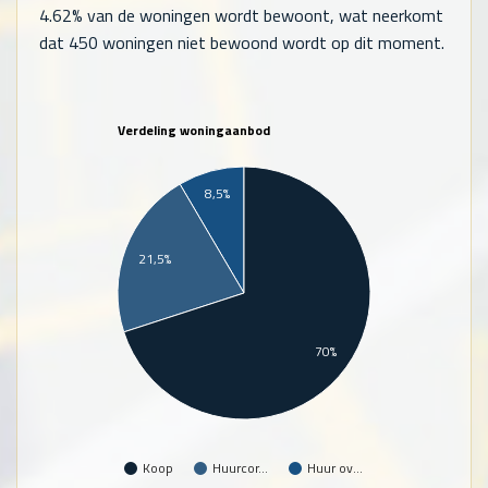
4.62% van de woningen wordt bewoont, wat neerkomt
dat
450
woningen niet bewoond wordt op dit moment.
Verdeling woningaanbod
8,5%
21,5%
70%
Koop
Huurcor…
Huur ov…