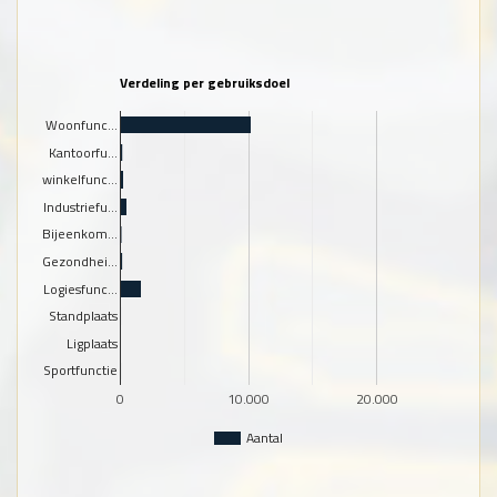
Verdeling per gebruiksdoel
Woonfunc…
Kantoorfu…
winkelfunc…
Industriefu…
Bijeenkom…
Gezondhei…
Logiesfunc…
Standplaats
Ligplaats
Sportfunctie
0
10.000
20.000
Aantal