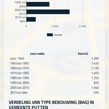
1995 tot
2005
2005 tot
2015
2015 en
later
0
1.000
2.000
Aantal
Jaarreeks
Aantal
voor 1945
1.200
1945 tot 1965
1.435
1965 tot 1975
1.720
1975 tot 1985
1.405
1985 tot 1995
1.255
1995 tot 2005
825
2005 tot 2015
1.540
2015 en later
335
VERDELING VAN TYPE BEBOUWING (BAG) IN
GEMEENTE PUTTEN