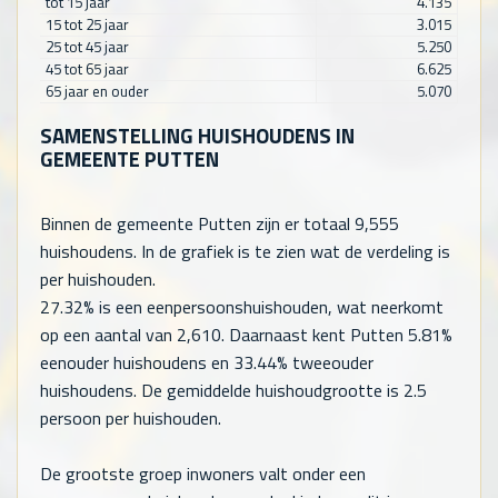
tot 15 jaar
4.135
15 tot 25 jaar
3.015
25 tot 45 jaar
5.250
45 tot 65 jaar
6.625
65 jaar en ouder
5.070
SAMENSTELLING HUISHOUDENS IN
GEMEENTE PUTTEN
Binnen de gemeente Putten zijn er totaal
9,555
huishoudens. In de grafiek is te zien wat de verdeling is
per huishouden.
27.32% is een eenpersoonshuishouden, wat neerkomt
op een aantal van
2,610
. Daarnaast kent Putten 5.81%
eenouder huishoudens en 33.44% tweeouder
huishoudens. De gemiddelde huishoudgrootte is 2.5
persoon per huishouden.
De grootste groep inwoners valt onder een