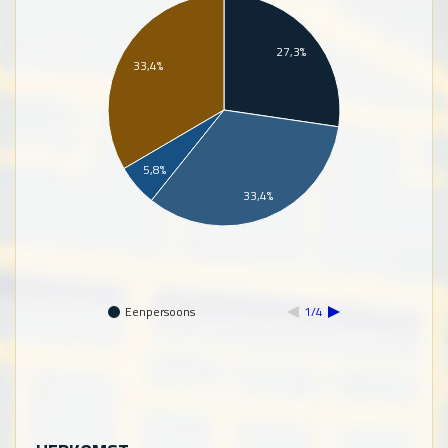
27,3%
33,4%
5,8%
33,4%
Eenpersoons
1/4