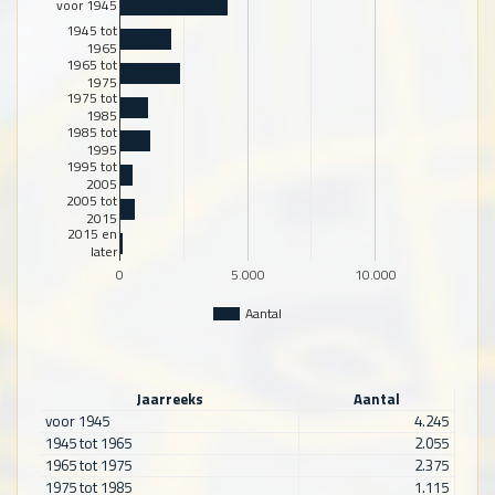
voor 1945
1945 tot
1965
1965 tot
1975
1975 tot
1985
1985 tot
1995
1995 tot
2005
2005 tot
2015
2015 en
later
0
5.000
10.000
Aantal
Jaarreeks
Aantal
voor 1945
4.245
1945 tot 1965
2.055
1965 tot 1975
2.375
1975 tot 1985
1.115