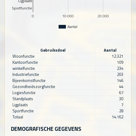
Ligplaats
Sportfunctie
0
10.000
20.000
Aantal
Gebruiksdoel
Aantal
Woonfunctie
12.321
Kantoorfunctie
109
winkelfunctie
234
Industriefunctie
203
Bijeenkomstfunctie
146
Gezondheidszorgfunctie
44
Logiesfunctie
67
Standplaats
30
Ligplaats
7
Sportfunctie
28
Totaal
14.162
DEMOGRAFISCHE GEGEVENS