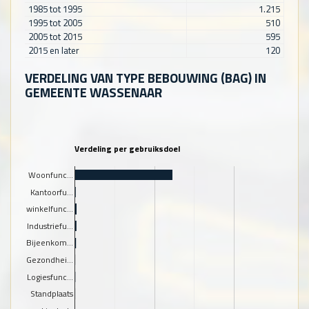
1985 tot 1995
1.215
1995 tot 2005
510
2005 tot 2015
595
2015 en later
120
VERDELING VAN TYPE BEBOUWING (BAG) IN
GEMEENTE WASSENAAR
Verdeling per gebruiksdoel
Woonfunc…
Kantoorfu…
winkelfunc…
Industriefu…
Bijeenkom…
Gezondhei…
Logiesfunc…
Standplaats