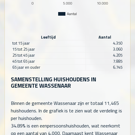
0
5.000
10.000
Aantal
Leeftijd
Aantal
tot 15 jaar
4.350
15 tot 25 jaar
3.060
25 tot 45 jaar
4.205
45 tot 65 jaar
7.885
65 jaar en ouder
6.745
SAMENSTELLING HUISHOUDENS IN
GEMEENTE WASSENAAR
Binnen de gemeente Wassenaar zijn er totaal
11,465
huishoudens. In de grafiek is te zien wat de verdeling is
per huishouden.
34.89% is een eenpersoonshuishouden, wat neerkomt
op een aantal van
4,000
. Daarnaast kent Wassenaar