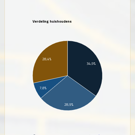
Verdeling huishoudens
28,4%
34,9%
7,8%
28,9%