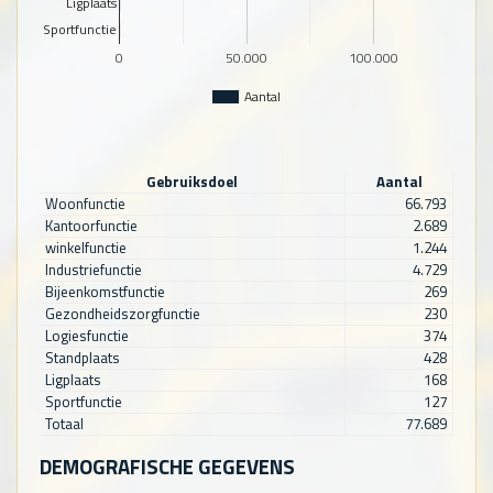
Ligplaats
Sportfunctie
0
50.000
100.000
Aantal
Gebruiksdoel
Aantal
Woonfunctie
66.793
Kantoorfunctie
2.689
winkelfunctie
1.244
Industriefunctie
4.729
Bijeenkomstfunctie
269
Gezondheidszorgfunctie
230
Logiesfunctie
374
Standplaats
428
Ligplaats
168
Sportfunctie
127
Totaal
77.689
DEMOGRAFISCHE GEGEVENS