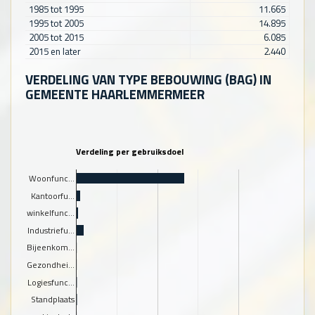
1985 tot 1995
11.665
1995 tot 2005
14.895
2005 tot 2015
6.085
2015 en later
2.440
VERDELING VAN TYPE BEBOUWING (BAG) IN
GEMEENTE HAARLEMMERMEER
Verdeling per gebruiksdoel
Woonfunc…
Kantoorfu…
winkelfunc…
Industriefu…
Bijeenkom…
Gezondhei…
Logiesfunc…
Standplaats