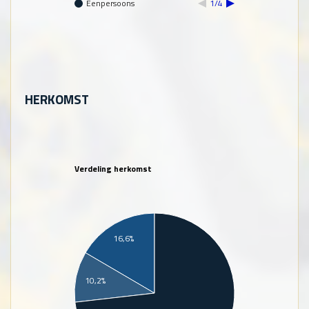
Eenpersoons
1/4
HERKOMST
Verdeling herkomst
16,6%
10,2%