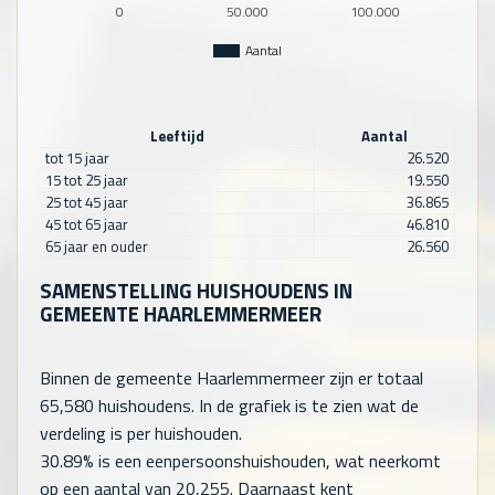
0
50.000
100.000
Aantal
Leeftijd
Aantal
tot 15 jaar
26.520
15 tot 25 jaar
19.550
25 tot 45 jaar
36.865
45 tot 65 jaar
46.810
65 jaar en ouder
26.560
SAMENSTELLING HUISHOUDENS IN
GEMEENTE HAARLEMMERMEER
Binnen de gemeente Haarlemmermeer zijn er totaal
65,580
huishoudens. In de grafiek is te zien wat de
verdeling is per huishouden.
30.89% is een eenpersoonshuishouden, wat neerkomt
op een aantal van
20,255
. Daarnaast kent