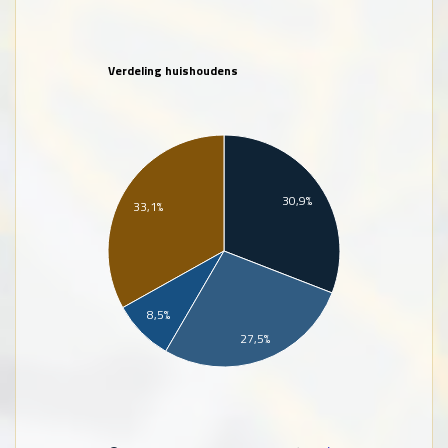
Verdeling huishoudens
30,9%
33,1%
8,5%
27,5%