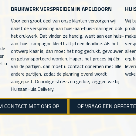
DRUKWERK VERSPREIDEN IN APELDOORN
HUI
Voor een groot deel van onze klanten verzorgen wij
Wij b
naast de verspreiding van huis-aan-huis-mailingen ook
produ
het drukwerk. Dat vinden ze handig, want aan een huis-
maken
aan-huis-campagne kleeft altijd een deadline. Als het
versp
 de
ontwerp klaar is, dan moet het nog gedrukt, gevouwen
allee
men
en getransporteerd worden. Hapert het proces bij één
erg b
rt u
van de partijen, dan moet u contact opnemen met alle
lever
andere partijen, zodat de planning overal wordt
wekel
aangepast. Onnodige stress en gedoe, zeggen we bij
HuisaanHuis.Delivery.
M CONTACT MET ONS OP
OF VRAAG EEN OFFERT