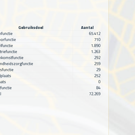
Gebruiksdoel
Aantal
functie
65.412
orfunctie
710
lfunctie
1.890
triefunctie
1.263
nkomstfunctie
292
ndheidszorgfunctie
259
sfunctie
29
plaats
252
aats
0
functie
84
l
72.269