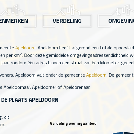
ENMERKEN
VERDELING
OMGEVIN
emeente
Apeldoorn
. Apeldoorn heeft afgerond een totale oppervla
2
en per km
. Door deze gemiddelde omgevingsadressendichtheid wor
taan rondom één adres binnen een straal van één kilometer, gedeeld
woners. Apeldoorn valt onder de gemeente
Apeldoorn
. De gemeen
s Apeldoornaar. Apeldoorner of Apeldorenaar.
 DE PLAATS APELDOORN
, dit
Verdeling woningaanbod
rn.