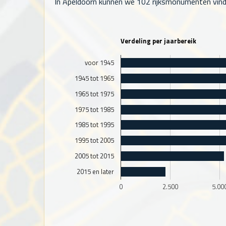
In Apeldoorn kunnen we 102 rijksmonumenten vind
Verdeling per jaarbereik
voor 1945
1945 tot 1965
1965 tot 1975
1975 tot 1985
1985 tot 1995
1995 tot 2005
2005 tot 2015
2015 en later
0
2.500
5.00