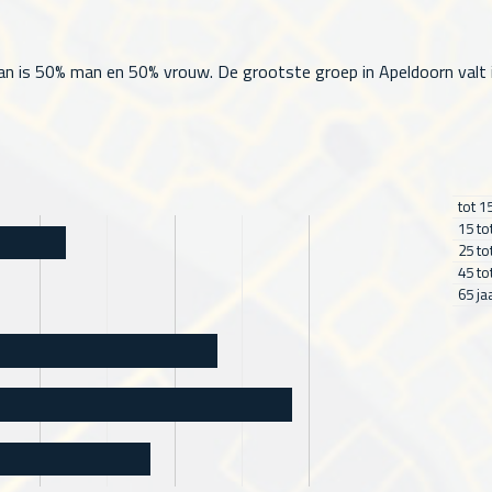
n is 50% man en 50% vrouw. De grootste groep in Apeldoorn valt in 
tot 1
15 to
25 to
45 to
65 ja