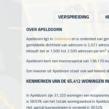
VERSPREIDING
K
OVER APELDOORN
Apeldoorn ligt in
Gelderland
en is onderdeel van g
gemiddelde dichtheid van adressen is
2,021
adress
2
inhoudt dat er 1.500 tot 2.500 adressen per km
s
Apeldoorn kent een inwoneraantal van
138,170
in
Een inwoner uit Apeldoorn staat ook wel bekend al
KENMERKEN VAN DE
65,412
WONINGEN IN
In Apeldoorn zijn
37,320
woningen een koopwoning
is 58.93% van het totale woningaanbod in Apeldoo
Het aantal huurwoningen is verdeeld in 30.52%