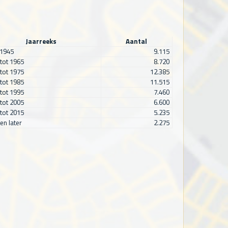
Jaarreeks
Aantal
 1945
9.115
tot 1965
8.720
tot 1975
12.385
tot 1985
11.515
tot 1995
7.460
tot 2005
6.600
tot 2015
5.235
en later
2.275