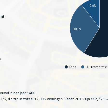
10,5%
omt
30,5%
n
Koop
Huurcorporatie
ouwd in het jaar 1400.
5, dit zijn in totaal
12,385
woningen. Vanaf 2015 zijn er
2,275
w