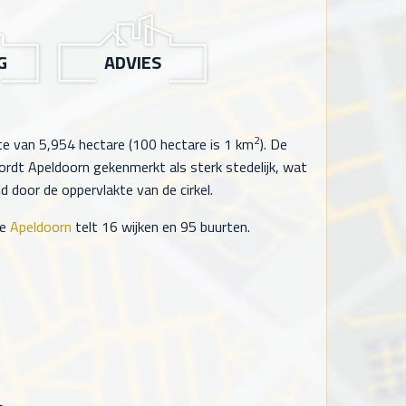
G
ADVIES
2
kte van
5,954
hectare (100 hectare is 1 km
). De
dt Apeldoorn gekenmerkt als sterk stedelijk, wat
 door de oppervlakte van de cirkel.
te
Apeldoorn
telt
16
wijken en
95
buurten.