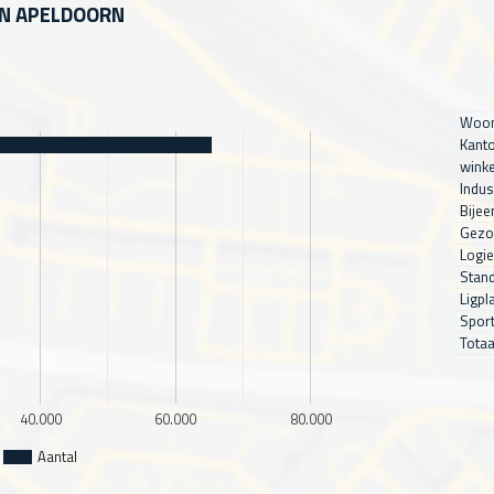
IN APELDOORN
Woon
Kanto
winke
Indus
Bijee
Gezo
Logie
Stand
Ligpl
Sport
Totaa
40.000
60.000
80.000
Aantal