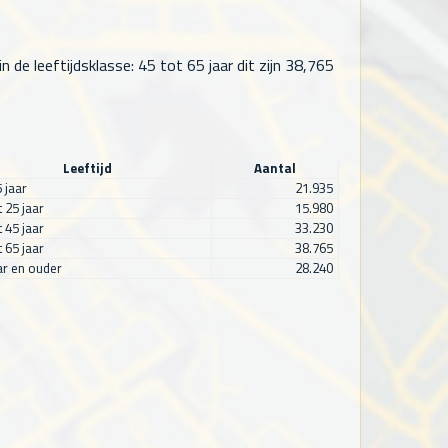
de leeftijdsklasse: 45 tot 65 jaar dit zijn
38,765
Leeftijd
Aantal
5 jaar
21.935
t 25 jaar
15.980
t 45 jaar
33.230
t 65 jaar
38.765
ar en ouder
28.240