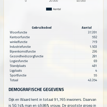
0
20.000
40.000
Aantal
Gebruiksdoel
Aantal
Woonfunctie
37.391
Kantoorfunctie
592
winkelfunctie
719
Industriefunctie
1.503
Bijeenkomstfunctie
236
Gezondheidszorgfunctie
281
Logiesfunctie
69
Standplaats
481
Ligplaats
4
Sportfunctie
55
Totaal
43.354
DEMOGRAFISCHE GEGEVENS
Dijk en Waard kent in totaal
91,765
inwoners. Daarvan
is 50.14% man en 49.86% vrouw. De grootste groep in