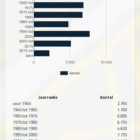
1965 tot
1975
1975 tot
1985
1985 tot
1995
1995 tot
2005
2005 tot
2015
2015 en
later
0
5.000
10.000
Aantal
Jaarreeks
Aantal
voor 1945
2.765
1945 tot 1965
1.760
1965 tot 1975
6.895
1975 tot 1985
6.735
1985 tot 1995
4.820
1995 tot 2005
7.735