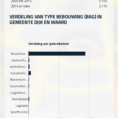
2005 tot 2015
5.155
2015 en later
2.175
VERDELING VAN TYPE BEBOUWING (BAG) IN
GEMEENTE DIJK EN WAARD
Verdeling per gebruiksdoel
Woonfunc…
Kantoorfu…
winkelfunc…
Industriefu…
Bijeenkom…
Gezondhei…
Logiesfunc…
Standplaats
Ligplaats
Sportfunctie