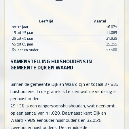
Leeftijd
Aantal
tot 15 jaar
16.025
15 tot 25 jaar
11.085
25 tot 45 jaar
21.925
45 tot 65 jaar
25.255
65 jaar en ouder
17.500
SAMENSTELLING HUISHOUDENS IN
GEMEENTE DIJK EN WAARD
Binnen de gemeente Dijk en Waard zijn er totaal
37,835
huishoudens. In de grafiek is te zien wat de verdeling is
per huishouden.
29.13% is een eenpersoonshuishouden, wat neerkomt
op een aantal van
11,020
. Daarnaast kent Dijk en
Waard 7.98% eenouder huishoudens en 32.05%
tweeouder huishoudens. De gemiddelde