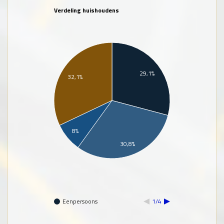
Verdeling huishoudens
29,1%
32,1%
8%
30,8%
Eenpersoons
1/4