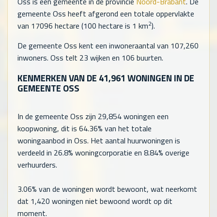
Oss is een gemeente in de provincie
Noord-Brabant
. De
gemeente Oss heeft afgerond een totale oppervlakte
2
van 17096 hectare (100 hectare is 1 km
).
De gemeente Oss kent een inwoneraantal van
107,260
inwoners. Oss telt
23
wijken en
106
buurten.
KENMERKEN VAN DE
41,961
WONINGEN IN DE
GEMEENTE OSS
In de gemeente Oss zijn
29,854
woningen een
koopwoning, dit is 64.36% van het totale
woningaanbod in Oss. Het aantal huurwoningen is
verdeeld in 26.8% woningcorporatie en 8.84% overige
verhuurders.
3.06% van de woningen wordt bewoont, wat neerkomt
dat
1,420
woningen niet bewoond wordt op dit
moment.