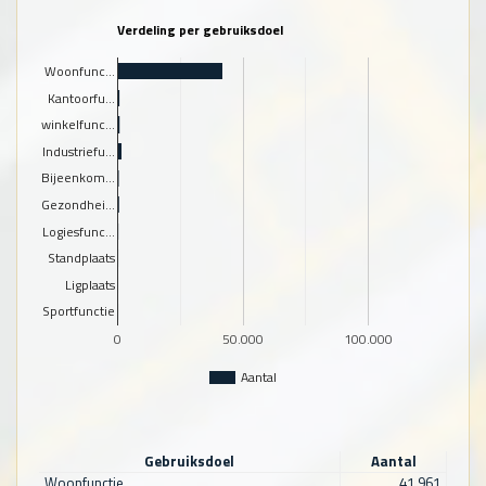
Verdeling per gebruiksdoel
Woonfunc…
Kantoorfu…
winkelfunc…
Industriefu…
Bijeenkom…
Gezondhei…
Logiesfunc…
Standplaats
Ligplaats
Sportfunctie
0
50.000
100.000
Aantal
Gebruiksdoel
Aantal
Woonfunctie
41.961