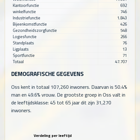
Kantoorfunctie
692
winkelfunctie
746
Industriefunctie
1.843
Bijeenkomstfunctie
426
Gezondheidszorgfunctie
548
Logiesfunctie
266
Standplaats
76
Ligplaats
13
Sportfunctie
71
Totaal
47.707
DEMOGRAFISCHE GEGEVENS
Oss kent in totaal
107,260
inwoners. Daarvan is 50.4%
man en 49.6% vrouw. De grootste groep in Oss valt in
de leeftijdsklasse: 45 tot 65 jaar dit zijn
31,270
inwoners.
Verdeling per leeftijd