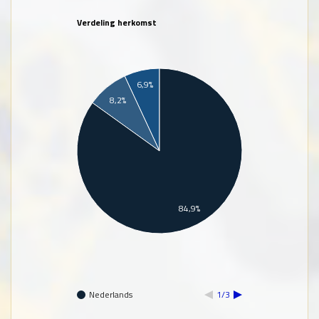
Verdeling herkomst
6,9%
8,2%
84,9%
Nederlands
1/3