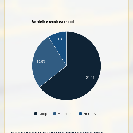
Verdeling woningaanbod
8,8%
26,8%
64,4%
Koop
Huurcor…
Huur ov…