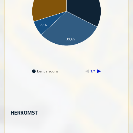
7,1%
30,6%
Eenpersoons
1/4
HERKOMST