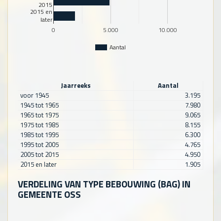
2015
2015 en
later
0
5.000
10.000
Aantal
Jaarreeks
Aantal
voor 1945
3.195
1945 tot 1965
7.980
1965 tot 1975
9.065
1975 tot 1985
8.155
1985 tot 1995
6.300
1995 tot 2005
4.765
2005 tot 2015
4.950
2015 en later
1.905
VERDELING VAN TYPE BEBOUWING (BAG) IN
GEMEENTE OSS