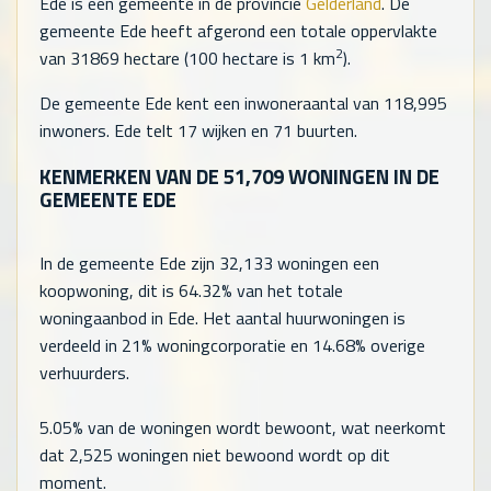
Ede is een gemeente in de provincie
Gelderland
. De
gemeente Ede heeft afgerond een totale oppervlakte
2
van 31869 hectare (100 hectare is 1 km
).
De gemeente Ede kent een inwoneraantal van
118,995
inwoners. Ede telt
17
wijken en
71
buurten.
KENMERKEN VAN DE
51,709
WONINGEN IN DE
GEMEENTE EDE
In de gemeente Ede zijn
32,133
woningen een
koopwoning, dit is 64.32% van het totale
woningaanbod in Ede. Het aantal huurwoningen is
verdeeld in 21% woningcorporatie en 14.68% overige
verhuurders.
5.05% van de woningen wordt bewoont, wat neerkomt
dat
2,525
woningen niet bewoond wordt op dit
moment.