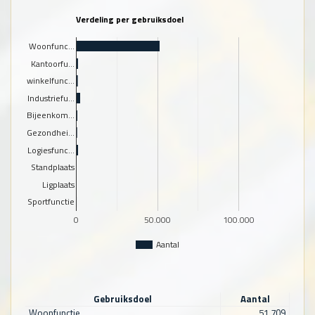
Verdeling per gebruiksdoel
Woonfunc…
Kantoorfu…
winkelfunc…
Industriefu…
Bijeenkom…
Gezondhei…
Logiesfunc…
Standplaats
Ligplaats
Sportfunctie
0
50.000
100.000
Aantal
Gebruiksdoel
Aantal
Woonfunctie
51.709