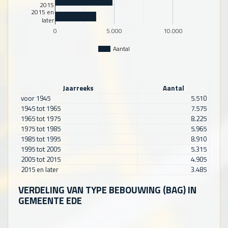
2015
2015 en
later
0
5.000
10.000
Aantal
Jaarreeks
Aantal
voor 1945
5.510
1945 tot 1965
7.575
1965 tot 1975
8.225
1975 tot 1985
5.965
1985 tot 1995
8.910
1995 tot 2005
5.315
2005 tot 2015
4.905
2015 en later
3.485
VERDELING VAN TYPE BEBOUWING (BAG) IN
GEMEENTE EDE