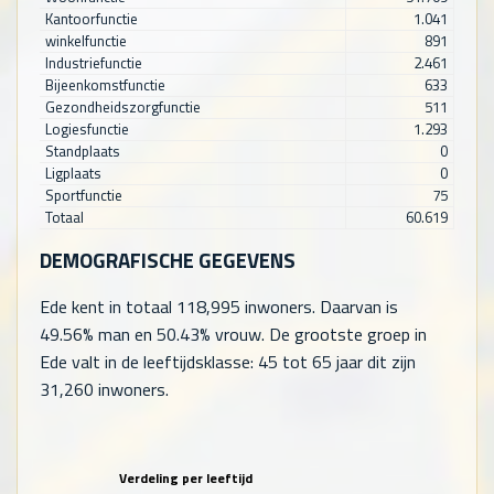
Kantoorfunctie
1.041
winkelfunctie
891
Industriefunctie
2.461
Bijeenkomstfunctie
633
Gezondheidszorgfunctie
511
Logiesfunctie
1.293
Standplaats
0
Ligplaats
0
Sportfunctie
75
Totaal
60.619
DEMOGRAFISCHE GEGEVENS
Ede kent in totaal
118,995
inwoners. Daarvan is
49.56% man en 50.43% vrouw. De grootste groep in
Ede valt in de leeftijdsklasse: 45 tot 65 jaar dit zijn
31,260
inwoners.
Verdeling per leeftijd