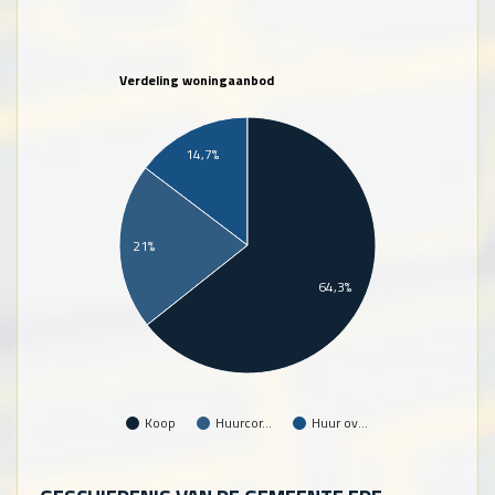
Verdeling woningaanbod
14,7%
21%
64,3%
Koop
Huurcor…
Huur ov…