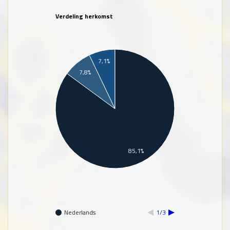
Verdeling herkomst
7,1%
7,8%
85,1%
Nederlands
1/3