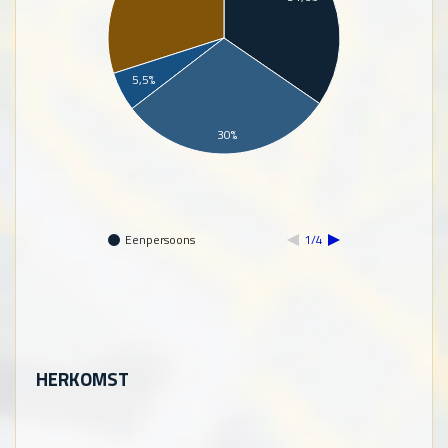
5,5%
30%
Eenpersoons
1/4
HERKOMST