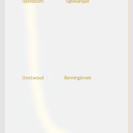
IJzendoorn
Sijbekarspel
Oostwoud
Benningbroek