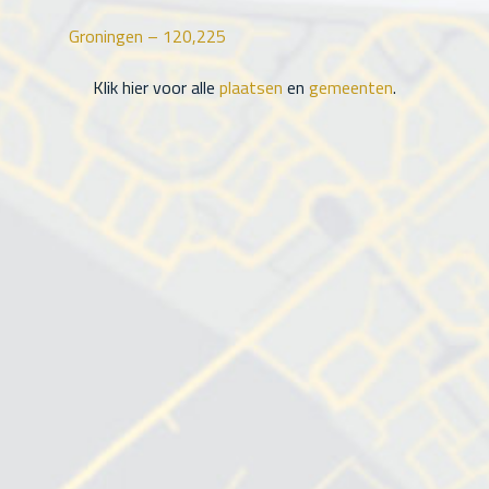
Groningen –
120,225
Klik hier voor alle
plaatsen
en
gemeenten
.
Groningen
Friesland
Drenthe
Flevoland
Noord-
Holland
Overijssel
Gelderland
Utrecht
Zuid-
Holland