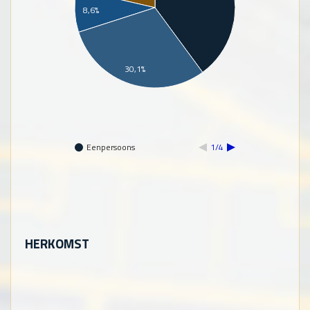
8,6%
30,1%
Eenpersoons
1/4
HERKOMST