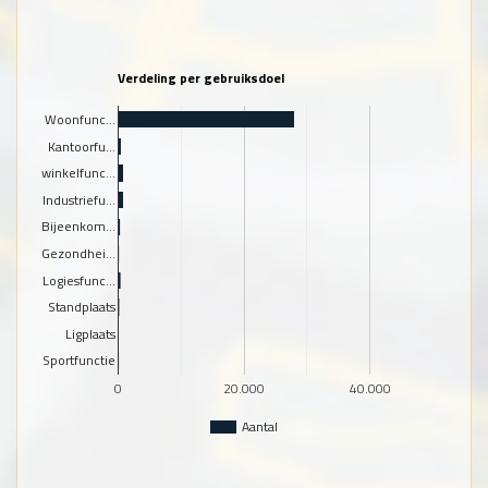
Verdeling per gebruiksdoel
Woonfunc…
Kantoorfu…
winkelfunc…
Industriefu…
Bijeenkom…
Gezondhei…
Logiesfunc…
Standplaats
Ligplaats
Sportfunctie
0
20.000
40.000
Aantal