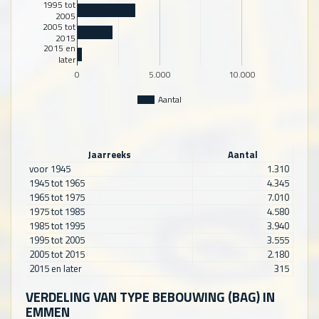
1995 tot
2005
2005 tot
2015
2015 en
later
0
5.000
10.000
Aantal
Jaarreeks
Aantal
voor 1945
1.310
1945 tot 1965
4.345
1965 tot 1975
7.010
1975 tot 1985
4.580
1985 tot 1995
3.940
1995 tot 2005
3.555
2005 tot 2015
2.180
2015 en later
315
VERDELING VAN TYPE BEBOUWING (BAG) IN
EMMEN