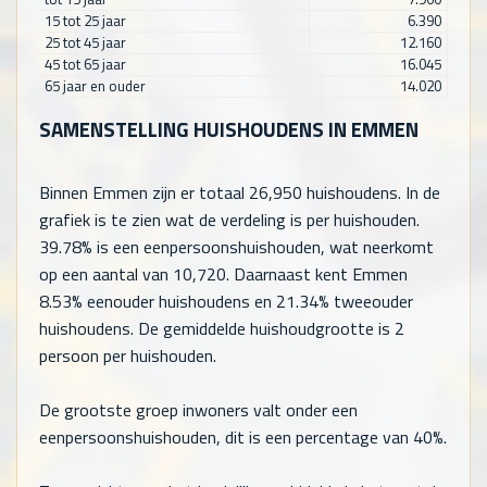
15 tot 25 jaar
6.390
25 tot 45 jaar
12.160
45 tot 65 jaar
16.045
65 jaar en ouder
14.020
SAMENSTELLING HUISHOUDENS IN EMMEN
Binnen Emmen zijn er totaal
26,950
huishoudens. In de
grafiek is te zien wat de verdeling is per huishouden.
39.78% is een eenpersoonshuishouden, wat neerkomt
op een aantal van
10,720
. Daarnaast kent Emmen
8.53% eenouder huishoudens en 21.34% tweeouder
huishoudens. De gemiddelde huishoudgrootte is 2
persoon per huishouden.
De grootste groep inwoners valt onder een
eenpersoonshuishouden, dit is een percentage van 40%.