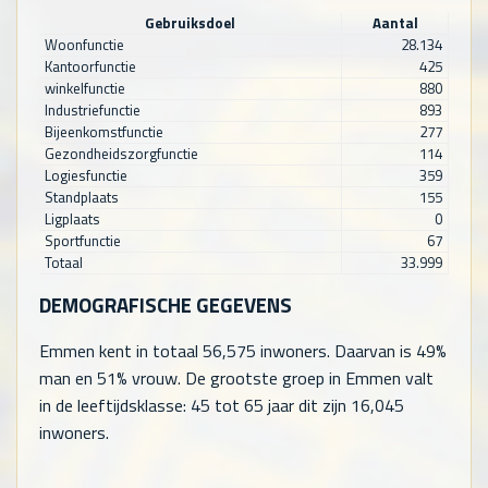
Gebruiksdoel
Aantal
Woonfunctie
28.134
Kantoorfunctie
425
winkelfunctie
880
Industriefunctie
893
Bijeenkomstfunctie
277
Gezondheidszorgfunctie
114
Logiesfunctie
359
Standplaats
155
Ligplaats
0
Sportfunctie
67
Totaal
33.999
DEMOGRAFISCHE GEGEVENS
Emmen kent in totaal
56,575
inwoners. Daarvan is 49%
man en 51% vrouw. De grootste groep in Emmen valt
in de leeftijdsklasse: 45 tot 65 jaar dit zijn
16,045
inwoners.