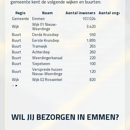
gemeente kent de volgende wijken en buurten:
Regio
Naam
Aantal inwoners
Aantal ongehuw
Gemeente
Emmen
107.024
46.48
Wijk 01 Nieuw-
Wijk
3.420
1.46
Weerdinge
Buurt
Derde Kruisdiep
550
21
Buurt
Eerste Kruisdiep
1.895
79
Buurt
Tramwijk
265
13
Buurt
Achterdiep
260
11
Buurt
Weerdingerkanaal
220
10
Buurt
Siepelveen
100
4
Verspreide huizen
Buurt
120
5
Nieuw-Weerdinge
Wijk
Wijk 02 Roswinkel
820
36
WIL JIJ BEZORGEN IN EMMEN?