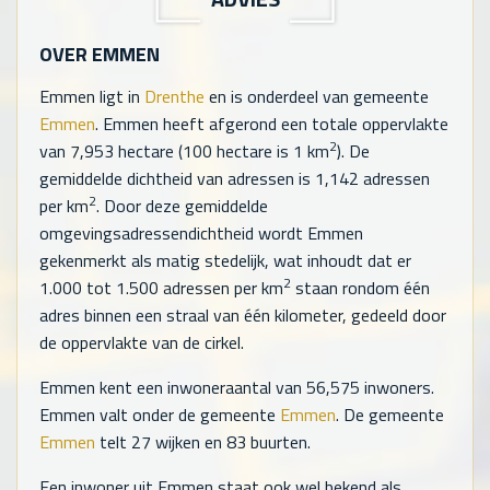
OVER EMMEN
Emmen ligt in
Drenthe
en is onderdeel van gemeente
Emmen
. Emmen heeft afgerond een totale oppervlakte
2
van
7,953
hectare (100 hectare is 1 km
). De
gemiddelde dichtheid van adressen is
1,142
adressen
2
per km
. Door deze gemiddelde
omgevingsadressendichtheid wordt Emmen
gekenmerkt als matig stedelijk, wat inhoudt dat er
2
1.000 tot 1.500 adressen per km
staan rondom één
adres binnen een straal van één kilometer, gedeeld door
de oppervlakte van de cirkel.
Emmen kent een inwoneraantal van
56,575
inwoners.
Emmen valt onder de gemeente
Emmen
. De gemeente
Emmen
telt
27
wijken en
83
buurten.
Een inwoner uit Emmen staat ook wel bekend als