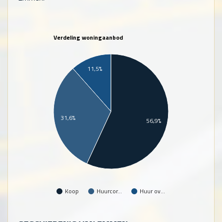
Verdeling woningaanbod
11,5%
31,6%
56,9%
Koop
Huurcor…
Huur ov…