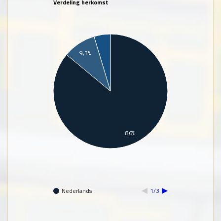
Verdeling herkomst
9,3%
86%
Nederlands
1/3