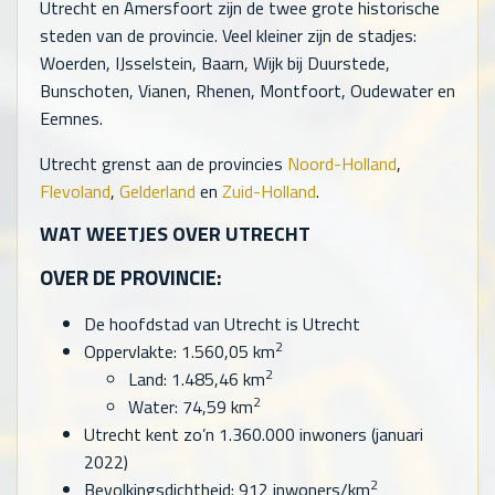
Utrecht en Amersfoort zijn de twee grote historische
steden van de provincie. Veel kleiner zijn de stadjes:
Woerden, IJsselstein, Baarn, Wijk bij Duurstede,
Bunschoten, Vianen, Rhenen, Montfoort, Oudewater en
Eemnes.
Utrecht grenst aan de provincies
Noord-Holland
,
Flevoland
,
Gelderland
en
Zuid-Holland
.
WAT WEETJES OVER UTRECHT
OVER DE PROVINCIE:
De hoofdstad van Utrecht is Utrecht
2
Oppervlakte: 1.560,05 km
2
Land: 1.485,46 km
2
Water: 74,59 km
Utrecht kent zo’n 1.360.000 inwoners (januari
2022)
2
Bevolkingsdichtheid: 912 inwoners/km