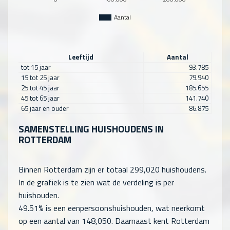
Aantal
Leeftijd
Aantal
tot 15 jaar
93.785
15 tot 25 jaar
79.940
25 tot 45 jaar
185.655
45 tot 65 jaar
141.740
65 jaar en ouder
86.875
SAMENSTELLING HUISHOUDENS IN
ROTTERDAM
Binnen Rotterdam zijn er totaal
299,020
huishoudens.
In de grafiek is te zien wat de verdeling is per
huishouden.
49.51% is een eenpersoonshuishouden, wat neerkomt
op een aantal van
148,050
. Daarnaast kent Rotterdam