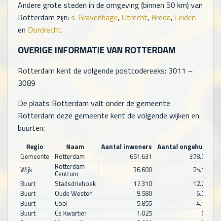
Andere grote steden in de omgeving (binnen 50 km) van
Rotterdam zijn:
s-Gravenhage
,
Utrecht
,
Breda
,
Leiden
en
Dordrecht
.
OVERIGE INFORMATIE VAN ROTTERDAM
Rotterdam kent de volgende postcodereeks: 3011 –
3089
De plaats Rotterdam valt onder de gemeente
Rotterdam deze gemeente kent de volgende wijken en
buurten:
Regio
Naam
Aantal inwoners
Aantal ongehuwd
A
Gemeente
Rotterdam
651.631
378.056
Rotterdam
Wijk
36.600
25.100
Centrum
Buurt
Stadsdriehoek
17.310
12.245
Buurt
Oude Westen
9.580
6.050
Buurt
Cool
5.855
4.145
Buurt
Cs Kwartier
1.025
680