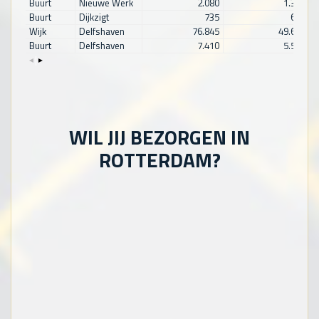
Buurt
Nieuwe Werk
2.080
1.365
Buurt
Dijkzigt
735
620
Wijk
Delfshaven
76.845
49.665
Buurt
Delfshaven
7.410
5.550
WIL JIJ BEZORGEN IN
ROTTERDAM?