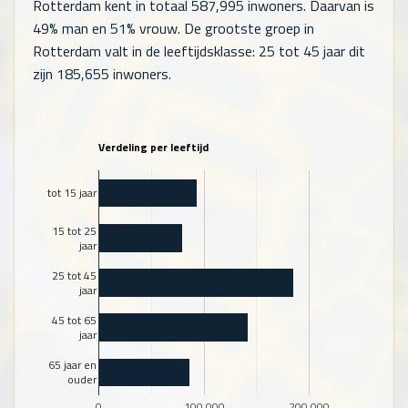
Rotterdam kent in totaal
587,995
inwoners. Daarvan is
49% man en 51% vrouw. De grootste groep in
Rotterdam valt in de leeftijdsklasse: 25 tot 45 jaar dit
zijn
185,655
inwoners.
Verdeling per leeftijd
tot 15 jaar
15 tot 25
jaar
25 tot 45
jaar
45 tot 65
jaar
65 jaar en
ouder
0
100.000
200.000