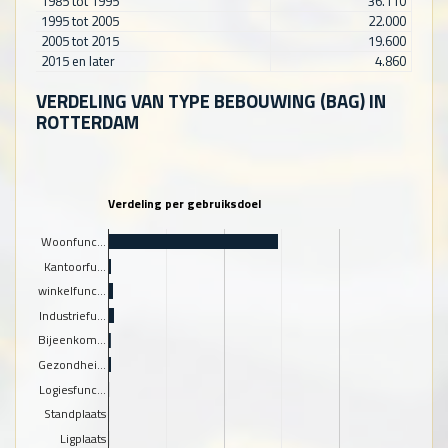
1985 tot 1995
36.110
1995 tot 2005
22.000
2005 tot 2015
19.600
2015 en later
4.860
VERDELING VAN TYPE BEBOUWING (BAG) IN
ROTTERDAM
Verdeling per gebruiksdoel
Woonfunc…
Kantoorfu…
winkelfunc…
Industriefu…
Bijeenkom…
Gezondhei…
Logiesfunc…
Standplaats
Ligplaats