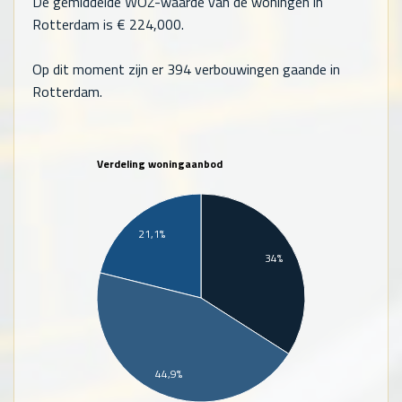
De gemiddelde WOZ-waarde van de woningen in
Rotterdam is €
224,000
.
Op dit moment zijn er 394 verbouwingen gaande in
Rotterdam.
Verdeling woningaanbod
21,1%
34%
44,9%