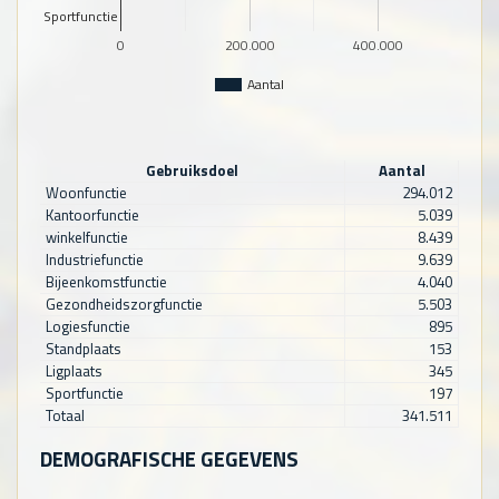
Sportfunctie
0
200.000
400.000
Aantal
Gebruiksdoel
Aantal
Woonfunctie
294.012
Kantoorfunctie
5.039
winkelfunctie
8.439
Industriefunctie
9.639
Bijeenkomstfunctie
4.040
Gezondheidszorgfunctie
5.503
Logiesfunctie
895
Standplaats
153
Ligplaats
345
Sportfunctie
197
Totaal
341.511
DEMOGRAFISCHE GEGEVENS