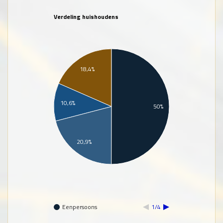
Verdeling huishoudens
18,4%
10,6%
50%
20,9%
Eenpersoons
1/4