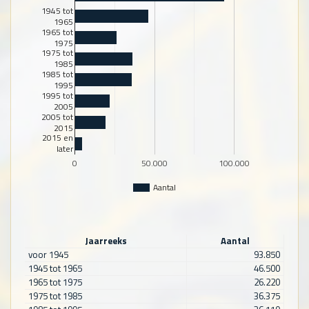
1945 tot
1965
1965 tot
1975
1975 tot
1985
1985 tot
1995
1995 tot
2005
2005 tot
2015
2015 en
later
0
50.000
100.000
Aantal
Jaarreeks
Aantal
voor 1945
93.850
1945 tot 1965
46.500
1965 tot 1975
26.220
1975 tot 1985
36.375