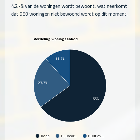
4.27% van de woningen wordt bewoont, wat neerkomt
dat
980
woningen niet bewoond wordt op dit moment.
Verdeling woningaanbod
11,7%
23,3%
65%
Koop
Huurcor…
Huur ov…