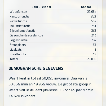
Gebruiksdoel
Aantal
Woonfunctie
23.664
Kantoorfunctie
323
winkelfunctie
562
Industriefunctie
751
Bijeenkomstfunctie
253
Gezondheidszorgfunctie
215
Logiesfunctie
704
Standplaats
63
Ligplaats
1
Sportfunctie
48
Totaal
26.895
DEMOGRAFISCHE GEGEVENS
Weert kent in totaal
50,095
inwoners. Daarvan is
50.06% man en 49.95% vrouw. De grootste groep in
Weert valt in de leeftijdsklasse: 45 tot 65 jaar dit zijn
14,620
inwoners.