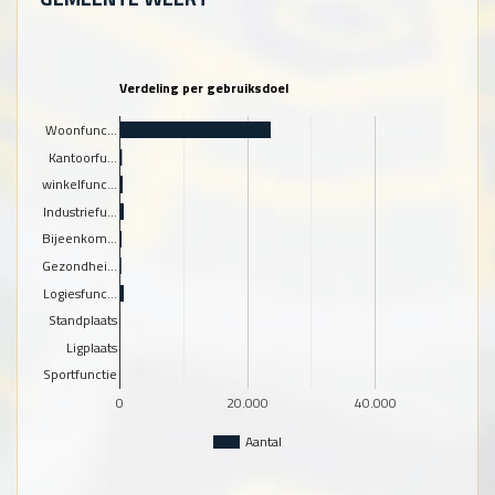
Verdeling per gebruiksdoel
Woonfunc…
Kantoorfu…
winkelfunc…
Industriefu…
Bijeenkom…
Gezondhei…
Logiesfunc…
Standplaats
Ligplaats
Sportfunctie
0
20.000
40.000
Aantal