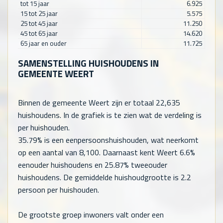
tot 15 jaar
6.925
15 tot 25 jaar
5.575
25 tot 45 jaar
11.250
45 tot 65 jaar
14.620
65 jaar en ouder
11.725
SAMENSTELLING HUISHOUDENS IN
GEMEENTE WEERT
Binnen de gemeente Weert zijn er totaal
22,635
huishoudens. In de grafiek is te zien wat de verdeling is
per huishouden.
35.79% is een eenpersoonshuishouden, wat neerkomt
op een aantal van
8,100
. Daarnaast kent Weert 6.6%
eenouder huishoudens en 25.87% tweeouder
huishoudens. De gemiddelde huishoudgrootte is 2.2
persoon per huishouden.
De grootste groep inwoners valt onder een