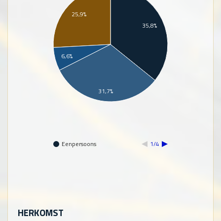
25,9%
35,8%
6,6%
31,7%
Eenpersoons
1/4
HERKOMST