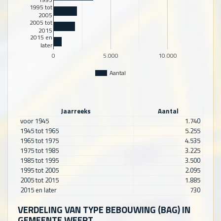
1995 tot
2005
2005 tot
2015
2015 en
later
0
5.000
10.000
Aantal
Jaarreeks
Aantal
voor 1945
1.740
1945 tot 1965
5.255
1965 tot 1975
4.535
1975 tot 1985
3.225
1985 tot 1995
3.500
1995 tot 2005
2.095
2005 tot 2015
1.885
2015 en later
730
VERDELING VAN TYPE BEBOUWING (BAG) IN
GEMEENTE WEERT