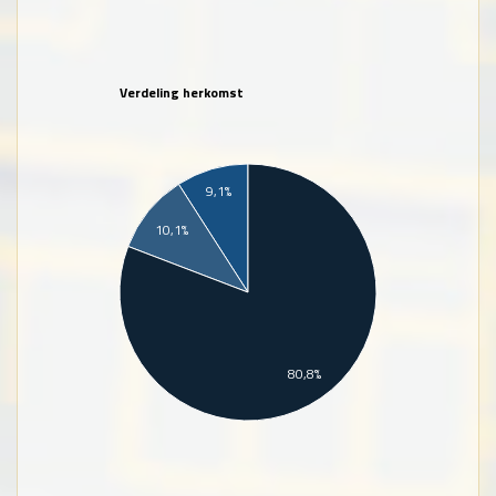
Verdeling herkomst
9,1%
10,1%
80,8%