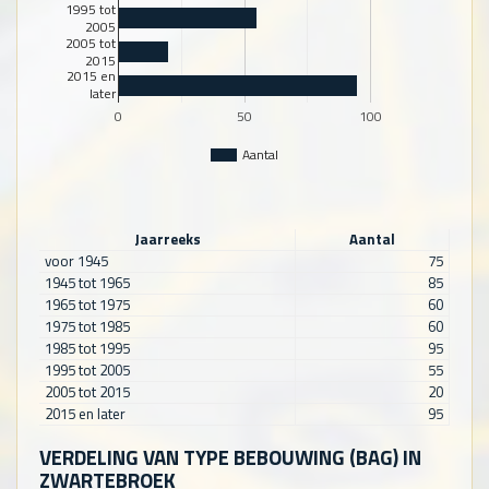
1995 tot
2005
2005 tot
2015
2015 en
later
0
50
100
Aantal
Jaarreeks
Aantal
voor 1945
75
1945 tot 1965
85
1965 tot 1975
60
1975 tot 1985
60
1985 tot 1995
95
1995 tot 2005
55
2005 tot 2015
20
2015 en later
95
VERDELING VAN TYPE BEBOUWING (BAG) IN
ZWARTEBROEK