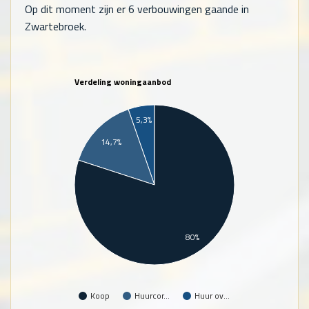
Op dit moment zijn er 6 verbouwingen gaande in
Zwartebroek.
Verdeling woningaanbod
5,3%
14,7%
80%
Koop
Huurcor…
Huur ov…