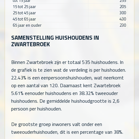
tot 15 jaar
255
15 tot 25 jaar
205
25 tot 45 jaar
300
45 tot 65 jaar
430
65 jaar en ouder
230
SAMENSTELLING HUISHOUDENS IN
ZWARTEBROEK
Binnen Zwartebroek zijn er totaal
535
huishoudens. In
de grafiek is te zien wat de verdeling is per huishouden.
22.43% is een eenpersoonshuishouden, wat neerkomt
op een aantal van
120
. Daarnaast kent Zwartebroek
5.61% eenouder huishoudens en 38.32% tweeouder
huishoudens. De gemiddelde huishoudgrootte is 2,6
persoon per huishouden.
De grootste groep inwoners valt onder een
tweeouderhuishouden, dit is een percentage van 38%.