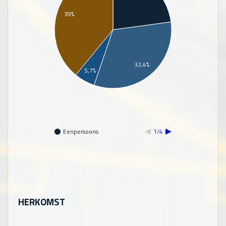
39%
32,4%
5,7%
Eenpersoons
1/4
HERKOMST