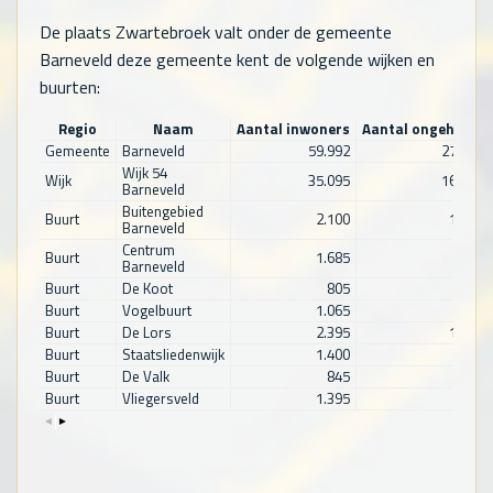
De plaats Zwartebroek valt onder de gemeente
Barneveld deze gemeente kent de volgende wijken en
buurten:
Regio
Naam
Aantal inwoners
Aantal ongehuwd
Gemeente
Barneveld
59.992
27.367
Wijk 54
Wijk
35.095
16.370
Barneveld
Buitengebied
Buurt
2.100
1.080
Barneveld
Centrum
Buurt
1.685
750
Barneveld
Buurt
De Koot
805
295
Buurt
Vogelbuurt
1.065
490
Buurt
De Lors
2.395
1.065
Buurt
Staatsliedenwijk
1.400
535
Buurt
De Valk
845
415
Buurt
Vliegersveld
1.395
545