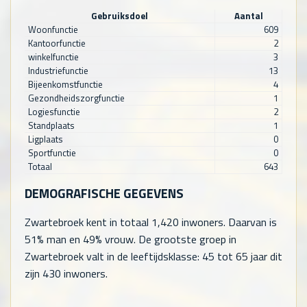
Gebruiksdoel
Aantal
Woonfunctie
609
Kantoorfunctie
2
winkelfunctie
3
Industriefunctie
13
Bijeenkomstfunctie
4
Gezondheidszorgfunctie
1
Logiesfunctie
2
Standplaats
1
Ligplaats
0
Sportfunctie
0
Totaal
643
DEMOGRAFISCHE GEGEVENS
Zwartebroek kent in totaal
1,420
inwoners. Daarvan is
51% man en 49% vrouw. De grootste groep in
Zwartebroek valt in de leeftijdsklasse: 45 tot 65 jaar dit
zijn
430
inwoners.