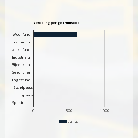
Verdeling per gebruiksdoel
Woonfunc…
Kantoorfu…
winkelfunc…
Industriefu…
Bijeenkom…
Gezondhei…
Logiesfunc…
Standplaats
Ligplaats
Sportfunctie
0
500
1.000
Aantal