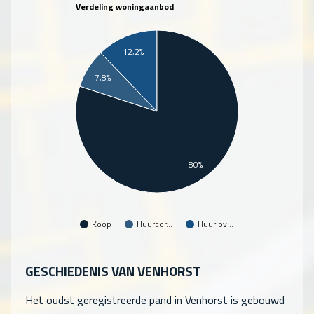
Verdeling woningaanbod
12,2%
7,8%
80%
Koop
Huurcor…
Huur ov…
GESCHIEDENIS VAN VENHORST
Het oudst geregistreerde pand in Venhorst is gebouwd