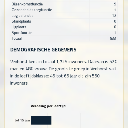
Bijeenkomstfunctie
9
Gezondheidszorgfunctie
1
Logiesfunctie
12
Standplaats
0
Ligplaats
0
Sportfunctie
1
Totaal
833
DEMOGRAFISCHE GEGEVENS
Venhorst kent in totaal
1,725
inwoners. Daarvan is 52%
man en 48% vrouw. De grootste groep in Venhorst valt
in de leeftijdsklasse: 45 tot 65 jaar dit zijn
550
inwoners.
Verdeling per leeftijd
tot 15 jaar