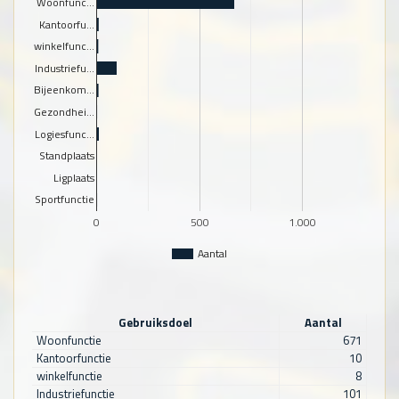
Woonfunc…
Kantoorfu…
winkelfunc…
Industriefu…
Bijeenkom…
Gezondhei…
Logiesfunc…
Standplaats
Ligplaats
Sportfunctie
0
500
1.000
Aantal
Gebruiksdoel
Aantal
Woonfunctie
671
Kantoorfunctie
10
winkelfunctie
8
Industriefunctie
101