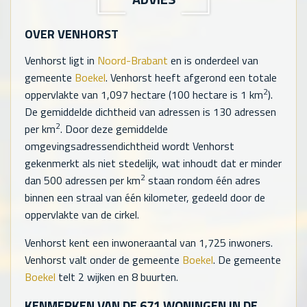
OVER VENHORST
Venhorst ligt in
Noord-Brabant
en is onderdeel van
gemeente
Boekel
. Venhorst heeft afgerond een totale
2
oppervlakte van
1,097
hectare (100 hectare is 1 km
).
De gemiddelde dichtheid van adressen is
130
adressen
2
per km
. Door deze gemiddelde
omgevingsadressendichtheid wordt Venhorst
gekenmerkt als niet stedelijk, wat inhoudt dat er minder
2
dan 500 adressen per km
staan rondom één adres
binnen een straal van één kilometer, gedeeld door de
oppervlakte van de cirkel.
Venhorst kent een inwoneraantal van
1,725
inwoners.
Venhorst valt onder de gemeente
Boekel
. De gemeente
Boekel
telt
2
wijken en
8
buurten.
KENMERKEN VAN DE
671
WONINGEN IN DE