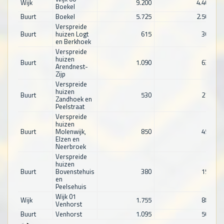
Wijk
9.200
4.405
Boekel
Buurt
Boekel
5.725
2.500
Verspreide
Buurt
huizen Logt
615
365
en Berkhoek
Verspreide
huizen
Buurt
1.090
630
Arendnest-
Zijp
Verspreide
huizen
Buurt
530
270
Zandhoek en
Peelstraat
Verspreide
huizen
Buurt
Molenwijk,
850
455
Elzen en
Neerbroek
Verspreide
huizen
Buurt
Bovenstehuis
380
190
en
Peelsehuis
Wijk 01
Wijk
1.755
880
Venhorst
Buurt
Venhorst
1.095
565