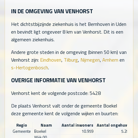
IN DE OMGEVING VAN VENHORST
Het dichtstbijzijnde ziekenhuis is het Bernhoven in Uden
en bevindt ligt ongeveer 8 km van Venhorst. Dit is een
algemeen ziekenhuis.
Andere grote steden in de omgeving (binnen 50 km) van
Venhorst zijn:
Eindhoven
,
Tilburg
,
Nijmegen
,
Arnhem
en
s-Hertogenbosch
.
OVERIGE INFORMATIE VAN VENHORST
Venhorst kent de volgende postcode: 5428
De plaats Venhorst valt onder de gemeente Boekel
deze gemeente kent de volgende wijken en buurten:
Regio
Naam
Aantal inwoners
Aantal ongehuwd
A
Gemeente
Boekel
10.959
5.284
Wijk 00