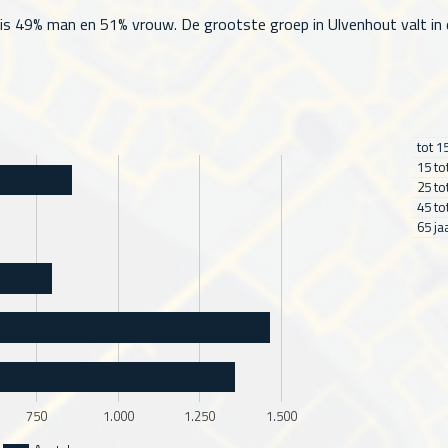
s 49% man en 51% vrouw. De grootste groep in Ulvenhout valt in de 
tot 1
15 to
25 to
45 to
65 ja
750
1.000
1.250
1.500