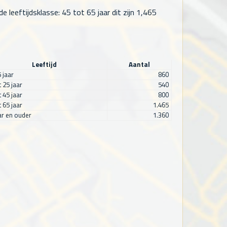
leeftijdsklasse: 45 tot 65 jaar dit zijn
1,465
Leeftijd
Aantal
5 jaar
860
t 25 jaar
540
t 45 jaar
800
t 65 jaar
1.465
ar en ouder
1.360