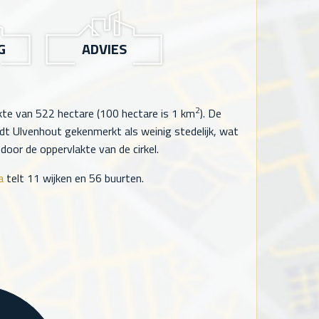
G
ADVIES
2
akte van
522
hectare (100 hectare is 1 km
). De
t Ulvenhout gekenmerkt als weinig stedelijk, wat
oor de oppervlakte van de cirkel.
a
telt
11
wijken en
56
buurten.