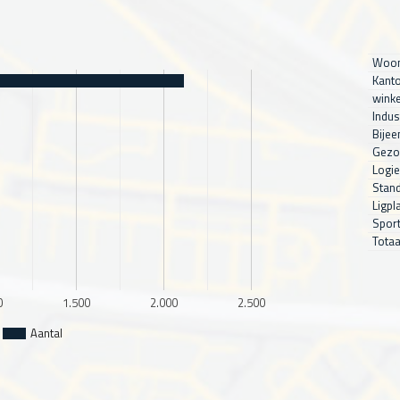
Woon
Kanto
winke
Indus
Bijee
Gezo
Logie
Stand
Ligpl
Sport
Totaa
0
1.500
2.000
2.500
Aantal