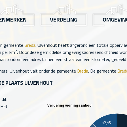
ENMERKEN
VERDELING
OMGEVIN
van gemeente
Breda
. Ulvenhout heeft afgerond een totale oppervl
2
 per km
. Door deze gemiddelde omgevingsadressendichtheid word
an rondom één adres binnen een straal van één kilometer, gedeeld d
ers. Ulvenhout valt onder de gemeente
Breda
. De gemeente
Bred
DE PLAATS ULVENHOUT
 dit
Verdeling woningaanbod
 Het
12,5%