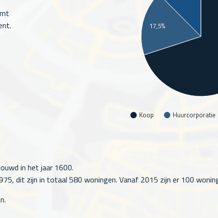
omt
ent.
17,5%
Koop
Huurcorporatie
ouwd in het jaar 1600.
5, dit zijn in totaal
580
woningen. Vanaf 2015 zijn er
100
woning
n.