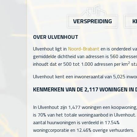
VERSPREIDING
K
OVER ULVENHOUT
Ulvenhout ligt in
Noord-Brabant
en is onderdeel 
gemiddelde dichtheid van adressen is
560
adressen
2
inhoudt dat er 500 tot 1.000 adressen per km
sta
Ulvenhout kent een inwoneraantal van
5,025
inwon
KENMERKEN VAN DE
2,117
WONINGEN IN 
In Ulvenhout zijn
1,477
woningen een koopwoning,
is 70% van het totale woningaanbod in Ulvenhout.
aantal huurwoningen is verdeeld in 17.54%
woningcorporatie en 12.46% overige verhuurders.