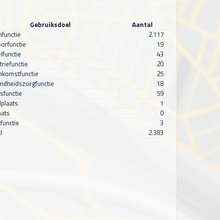
Gebruiksdoel
Aantal
functie
2.117
orfunctie
19
lfunctie
43
triefunctie
20
nkomstfunctie
25
ndheidszorgfunctie
18
sfunctie
59
plaats
1
aats
0
functie
3
l
2.383