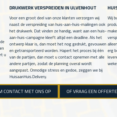
DRUKWERK VERSPREIDEN IN ULVENHOUT
HUI
Voor een groot deel van onze klanten verzorgen wij
Wij b
naast de verspreiding van huis-aan-huis-mailingen ook
produ
het drukwerk. Dat vinden ze handig, want aan een huis-
maken
aan-huis-campagne kleeft altijd een deadline. Als het
versp
 de
ontwerp klaar is, dan moet het nog gedrukt, gevouwen
allee
men
en getransporteerd worden. Hapert het proces bij één
erg b
rt u
van de partijen, dan moet u contact opnemen met alle
lever
andere partijen, zodat de planning overal wordt
wekel
aangepast. Onnodige stress en gedoe, zeggen we bij
HuisaanHuis.Delivery.
M CONTACT MET ONS OP
OF VRAAG EEN OFFERT