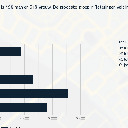
is 49% man en 51% vrouw. De grootste groep in Teteringen valt in de
tot 1
15 to
25 to
45 to
65 ja
0
1.500
2.000
2.500