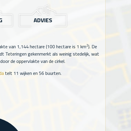
G
ADVIES
2
lakte van
1,144
hectare (100 hectare is 1 km
). De
t Teteringen gekenmerkt als weinig stedelijk, wat
oor de oppervlakte van de cirkel.
da
telt
11
wijken en
56
buurten.