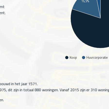
16,9%
omt
ent.
Koop
Huurcorporatie
bouwd in het jaar 1571.
5, dit zijn in totaal
880
woningen. Vanaf 2015 zijn er
310
woning
en.