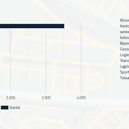
Woon
Kanto
winke
Indus
Bijee
Gezo
Logie
Stand
Ligpl
Sport
Totaa
2.000
3.000
4.000
Aantal