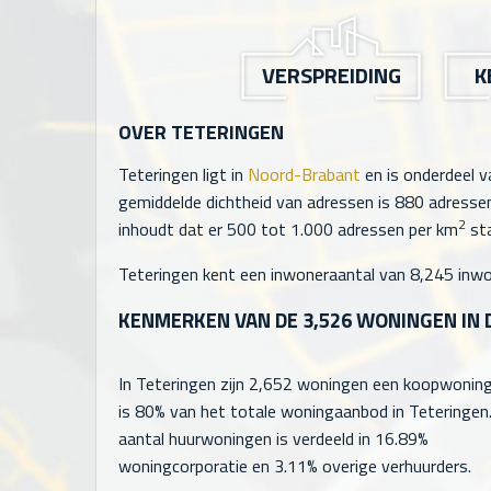
VERSPREIDING
K
OVER TETERINGEN
Teteringen ligt in
Noord-Brabant
en is onderdeel
gemiddelde dichtheid van adressen is
880
adressen
2
inhoudt dat er 500 tot 1.000 adressen per km
sta
Teteringen kent een inwoneraantal van
8,245
inwo
KENMERKEN VAN DE
3,526
WONINGEN IN 
In Teteringen zijn
2,652
woningen een koopwoning,
is 80% van het totale woningaanbod in Teteringen
aantal huurwoningen is verdeeld in 16.89%
woningcorporatie en 3.11% overige verhuurders.