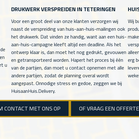
DRUKWERK VERSPREIDEN IN TETERINGEN
HUI
Voor een groot deel van onze klanten verzorgen wij
Wij b
naast de verspreiding van huis-aan-huis-mailingen ook
produ
het drukwerk. Dat vinden ze handig, want aan een huis-
maken
aan-huis-campagne kleeft altijd een deadline. Als het
versp
 de
ontwerp klaar is, dan moet het nog gedrukt, gevouwen
allee
men
en getransporteerd worden. Hapert het proces bij één
erg b
rt u
van de partijen, dan moet u contact opnemen met alle
lever
andere partijen, zodat de planning overal wordt
wekel
aangepast. Onnodige stress en gedoe, zeggen we bij
HuisaanHuis.Delivery.
M CONTACT MET ONS OP
OF VRAAG EEN OFFERT