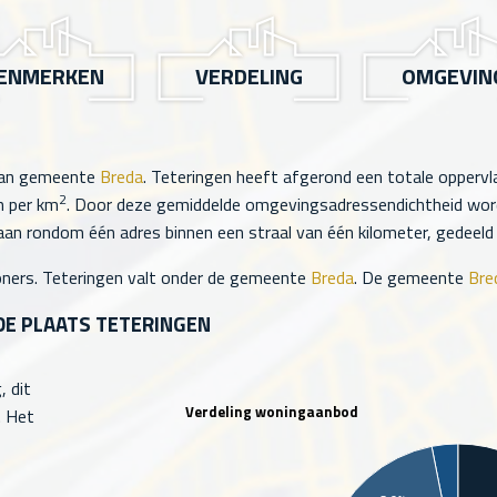
ENMERKEN
VERDELING
OMGEVIN
 van gemeente
Breda
. Teteringen heeft afgerond een totale opperv
2
 per km
. Door deze gemiddelde omgevingsadressendichtheid word
an rondom één adres binnen een straal van één kilometer, gedeeld d
ners. Teteringen valt onder de gemeente
Breda
. De gemeente
Bre
DE PLAATS TETERINGEN
 dit
Verdeling woningaanbod
. Het