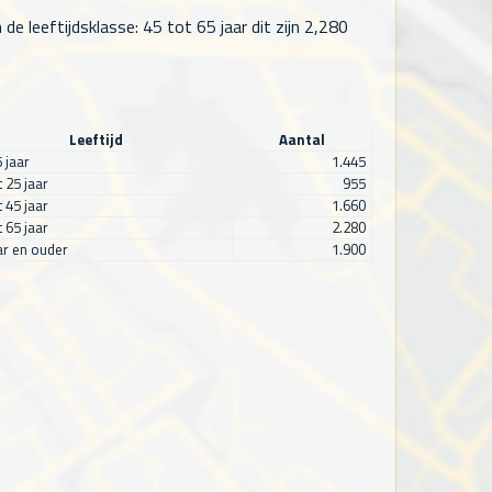
 leeftijdsklasse: 45 tot 65 jaar dit zijn
2,280
Leeftijd
Aantal
5 jaar
1.445
t 25 jaar
955
t 45 jaar
1.660
t 65 jaar
2.280
ar en ouder
1.900