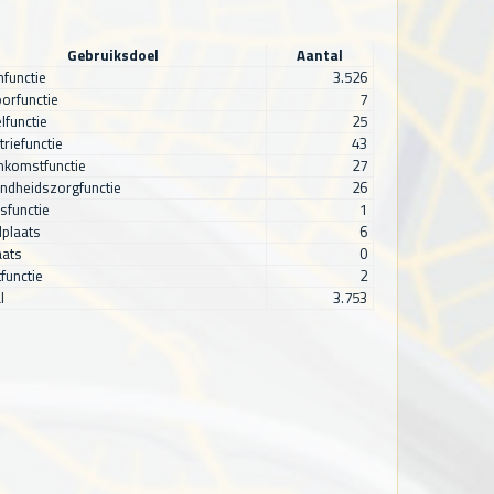
Gebruiksdoel
Aantal
functie
3.526
orfunctie
7
lfunctie
25
triefunctie
43
nkomstfunctie
27
ndheidszorgfunctie
26
sfunctie
1
plaats
6
aats
0
functie
2
l
3.753