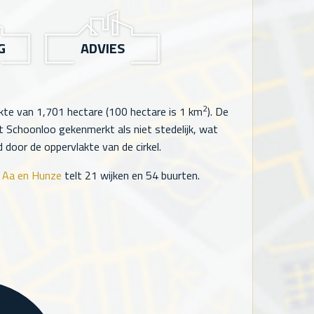
G
ADVIES
2
akte van
1,701
hectare (100 hectare is 1 km
). De
Schoonloo gekenmerkt als niet stedelijk, wat
door de oppervlakte van de cirkel.
e
Aa en Hunze
telt
21
wijken en
54
buurten.