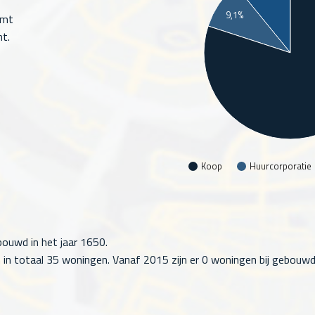
9,1%
omt
t.
Koop
Huurcorporatie
bouwd in het jaar 1650.
 in totaal
35
woningen. Vanaf 2015 zijn er
0
woningen bij gebouwd 