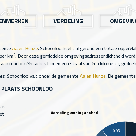
ENMERKEN
VERDELING
OMGEVIN
meente
Aa en Hunze
. Schoonloo heeft afgerond een totale oppervl
2
per km
. Door deze gemiddelde omgevingsadressendichtheid wordt 
aan rondom één adres binnen een straal van één kilometer, gedeeld 
rs. Schoonloo valt onder de gemeente
Aa en Hunze
. De gemeent
E PLAATS SCHOONLOO
 is
Verdeling woningaanbod
et
10,9%