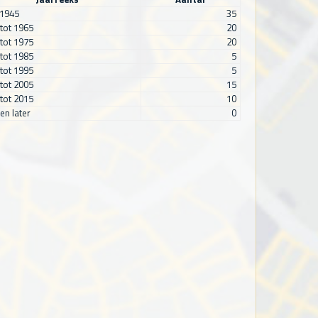
 1945
35
tot 1965
20
tot 1975
20
tot 1985
5
tot 1995
5
tot 2005
15
tot 2015
10
en later
0