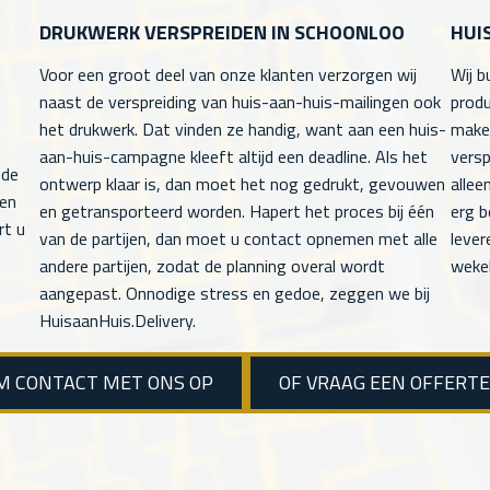
DRUKWERK VERSPREIDEN IN SCHOONLOO
HUI
Voor een groot deel van onze klanten verzorgen wij
Wij b
naast de verspreiding van huis-aan-huis-mailingen ook
produ
het drukwerk. Dat vinden ze handig, want aan een huis-
maken
aan-huis-campagne kleeft altijd een deadline. Als het
versp
 de
ontwerp klaar is, dan moet het nog gedrukt, gevouwen
allee
men
en getransporteerd worden. Hapert het proces bij één
erg b
rt u
van de partijen, dan moet u contact opnemen met alle
lever
andere partijen, zodat de planning overal wordt
wekel
aangepast. Onnodige stress en gedoe, zeggen we bij
HuisaanHuis.Delivery.
M CONTACT MET ONS OP
OF VRAAG EEN OFFERT