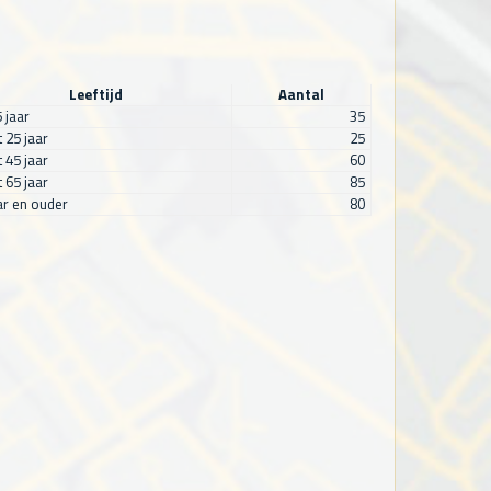
Leeftijd
Aantal
5 jaar
35
t 25 jaar
25
t 45 jaar
60
t 65 jaar
85
ar en ouder
80