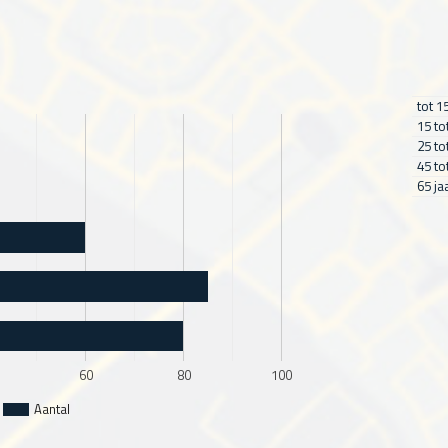
tot 1
15 to
25 to
45 to
65 ja
60
80
100
Aantal