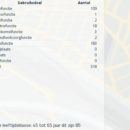
Gebruiksdoel
Aantal
functie
109
orfunctie
1
lfunctie
2
triefunctie
18
nkomstfunctie
3
ndheidszorgfunctie
2
sfunctie
183
plaats
0
aats
0
functie
0
l
318
eeftijdsklasse: 45 tot 65 jaar dit zijn
85