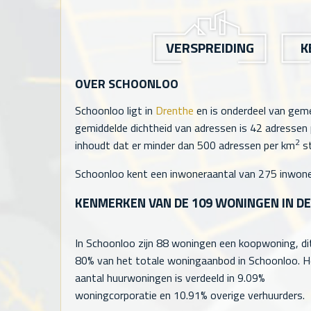
VERSPREIDING
K
OVER SCHOONLOO
Schoonloo ligt in
Drenthe
en is onderdeel van ge
gemiddelde dichtheid van adressen is
42
adressen 
2
inhoudt dat er minder dan 500 adressen per km
st
Schoonloo kent een inwoneraantal van
275
inwone
KENMERKEN VAN DE
109
WONINGEN IN D
In Schoonloo zijn
88
woningen een koopwoning, dit
80% van het totale woningaanbod in Schoonloo. H
aantal huurwoningen is verdeeld in 9.09%
woningcorporatie en 10.91% overige verhuurders.