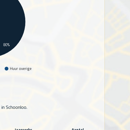
80%
Huur overige
in Schoonloo.
Jaarreeks
Aantal