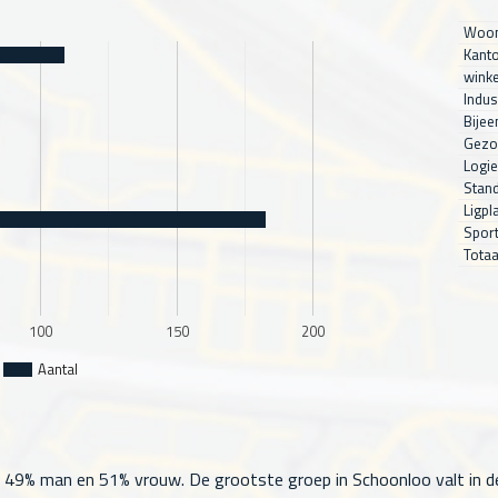
Woon
Kanto
winke
Indus
Bijee
Gezo
Logie
Stand
Ligpl
Sport
Totaa
100
150
200
Aantal
49% man en 51% vrouw. De grootste groep in Schoonloo valt in de l