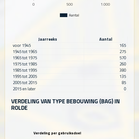
0
500
1.000
Aantal
Jaarreeks
Aantal
voor 1945
165
1945 tot 1965
275
1965 tot 1975
570
1975 tot 1985
260
1985 tot 1995
380
1995 tot 2005
135
2005 tot 2015
85
2015 en later
0
VERDELING VAN TYPE BEBOUWING (BAG) IN
ROLDE
Verdeling per gebruiksdoel