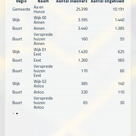
Regio
Naam
Aantal inwoners
Aantal ongehuwd
Aan
Aa en
Gemeente
25.399
10.191
Hunze
Wijk 00
Wijk
3.595
1.440
Annen
Buurt
Annen
3.440
1.385
Verspreide
Buurt
huizen
160
55
Annen
Wijk 01
Wijk
1.430
625
Eext
Buurt
Eext
1.260
565
Verspreide
Buurt
huizen
170
60
Eext
Wijk 02
Wijk
385
140
Anloo
Buurt
Anloo
320
110
Verspreide
Buurt
huizen
65
30
Anloo