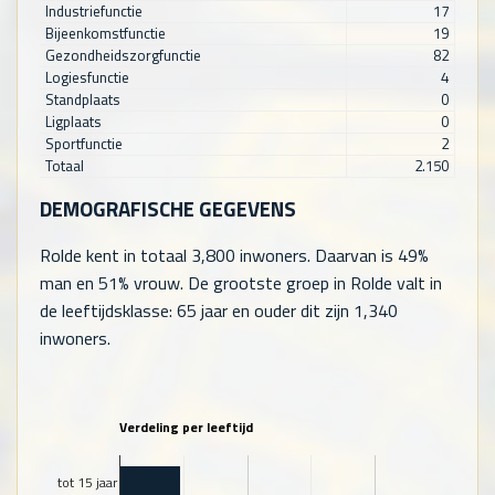
Industriefunctie
17
Bijeenkomstfunctie
19
Gezondheidszorgfunctie
82
Logiesfunctie
4
Standplaats
0
Ligplaats
0
Sportfunctie
2
Totaal
2.150
DEMOGRAFISCHE GEGEVENS
Rolde kent in totaal
3,800
inwoners. Daarvan is 49%
man en 51% vrouw. De grootste groep in Rolde valt in
de leeftijdsklasse: 65 jaar en ouder dit zijn
1,340
inwoners.
Verdeling per leeftijd
tot 15 jaar