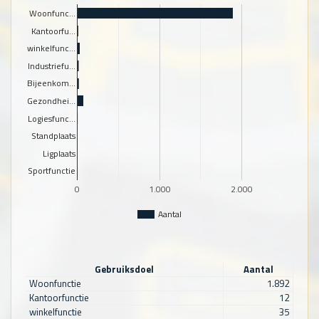
Woonfunc…
Kantoorfu…
winkelfunc…
Industriefu…
Bijeenkom…
Gezondhei…
Logiesfunc…
Standplaats
Ligplaats
Sportfunctie
0
1.000
2.000
Aantal
Gebruiksdoel
Aantal
Woonfunctie
1.892
Kantoorfunctie
12
winkelfunctie
35