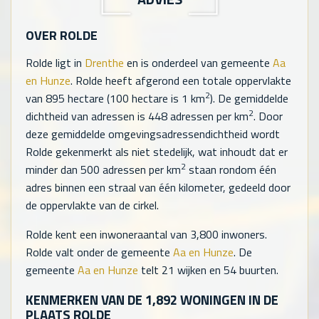
OVER ROLDE
Rolde ligt in
Drenthe
en is onderdeel van gemeente
Aa
en Hunze
. Rolde heeft afgerond een totale oppervlakte
2
van
895
hectare (100 hectare is 1 km
). De gemiddelde
2
dichtheid van adressen is
448
adressen per km
. Door
deze gemiddelde omgevingsadressendichtheid wordt
Rolde gekenmerkt als niet stedelijk, wat inhoudt dat er
2
minder dan 500 adressen per km
staan rondom één
adres binnen een straal van één kilometer, gedeeld door
de oppervlakte van de cirkel.
Rolde kent een inwoneraantal van
3,800
inwoners.
Rolde valt onder de gemeente
Aa en Hunze
. De
gemeente
Aa en Hunze
telt
21
wijken en
54
buurten.
KENMERKEN VAN DE
1,892
WONINGEN IN DE
PLAATS ROLDE