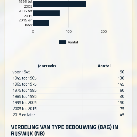
1995 tot
2005
2005 tot
2015
2015 en
later
0
100
200
Aantal
Jaarreeks
Aantal
voor 1945
90
1945 tot 1965
130
1965 tot 1975
145
1975 tot 1985
80
1985 tot 1995
30
1995 tot 2005
150
2005 tot 2015
75
2015 en later
45
VERDELING VAN TYPE BEBOUWING (BAG) IN
RIJSWIJK (NB)