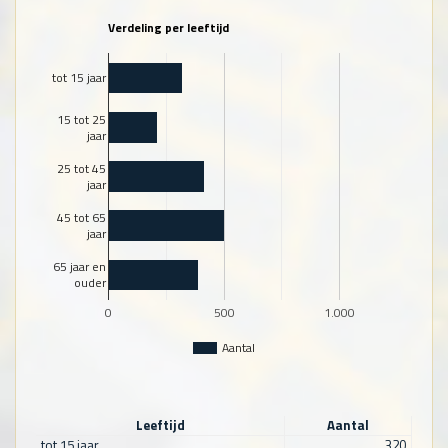
Verdeling per leeftijd
tot 15 jaar
15 tot 25
jaar
25 tot 45
jaar
45 tot 65
jaar
65 jaar en
ouder
0
500
1.000
Aantal
Leeftijd
Aantal
tot 15 jaar
320