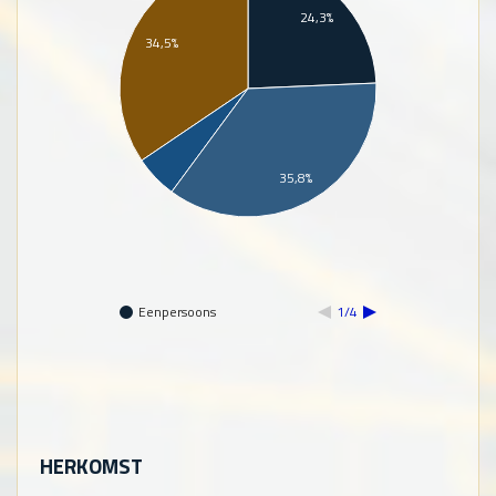
24,3%
34,5%
35,8%
Eenpersoons
1/4
HERKOMST