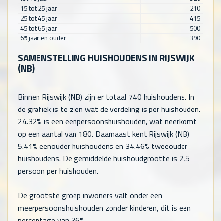
15 tot 25 jaar
210
25 tot 45 jaar
415
45 tot 65 jaar
500
65 jaar en ouder
390
SAMENSTELLING HUISHOUDENS IN RIJSWIJK
(NB)
Binnen Rijswijk (NB) zijn er totaal
740
huishoudens. In
de grafiek is te zien wat de verdeling is per huishouden.
24.32% is een eenpersoonshuishouden, wat neerkomt
op een aantal van
180
. Daarnaast kent Rijswijk (NB)
5.41% eenouder huishoudens en 34.46% tweeouder
huishoudens. De gemiddelde huishoudgrootte is 2,5
persoon per huishouden.
De grootste groep inwoners valt onder een
meerpersoonshuishouden zonder kinderen, dit is een
percentage van 36%.