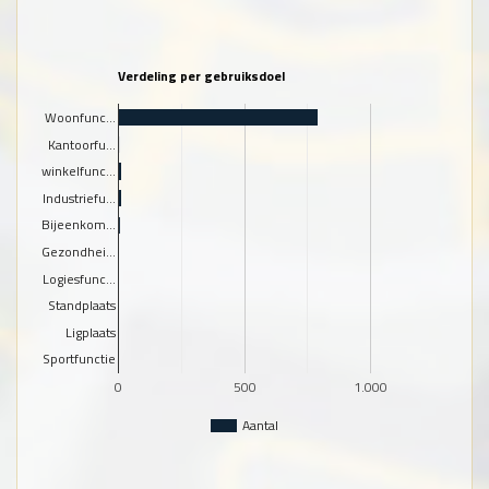
Verdeling per gebruiksdoel
Woonfunc…
Kantoorfu…
winkelfunc…
Industriefu…
Bijeenkom…
Gezondhei…
Logiesfunc…
Standplaats
Ligplaats
Sportfunctie
0
500
1.000
Aantal