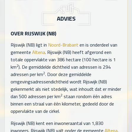
ADVIES
OVER RIJSWIJK (NB)
Rijswijk (NB) ligt in
Noord-Brabant
en is onderdeel van
gemeente
Altena
. Rijswijk (NB) heeft afgerond een
totale oppervlakte van
386
hectare (100 hectare is 1
2
km
). De gemiddelde dichtheid van adressen is
294
2
adressen per km
. Door deze gemiddelde
omgevingsadressendichtheid wordt Rijswijk (NB)
gekenmerkt als niet stedelijk, wat inhoudt dat er minder
2
dan 500 adressen per km
staan rondom één adres
binnen een straal van één kilometer, gedeeld door de
oppervlakte van de cirkel.
Rijswijk (NB) kent een inwoneraantal van
1,830
inwoners. Rijswijk (NB) valt onder de gemeente
Altena
.