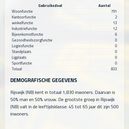
Gebruiksdoel
Aantal
Woonfunctie
791
Kantoorfunctie
2
winkelfunctie
13
Industriefunctie
12
Bijeenkomstfunctie
6
Gezondheidszorgfunctie
0
Logiesfunctie
0
Standplaats
0
Ligplaats
0
Sportfunctie
0
Totaal
833
DEMOGRAFISCHE GEGEVENS
Rijswijk (NB) kent in totaal
1,830
inwoners. Daarvan is
50% man en 50% vrouw. De grootste groep in Rijswijk
(NB) valt in de leeftijdsklasse: 45 tot 65 jaar dit zijn
500
inwoners.