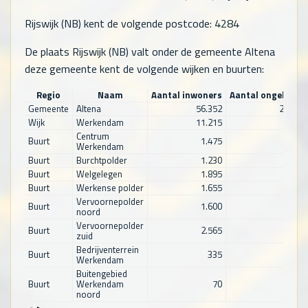
Rijswijk (NB) kent de volgende postcode: 4284
De plaats Rijswijk (NB) valt onder de gemeente Altena
deze gemeente kent de volgende wijken en buurten:
Regio
Naam
Aantal inwoners
Aantal ongehuwd
Gemeente
Altena
56.352
24.228
Wijk
Werkendam
11.215
4.940
Centrum
Buurt
1.475
670
Werkendam
Buurt
Burchtpolder
1.230
545
Buurt
Welgelegen
1.895
785
Buurt
Werkense polder
1.655
805
Vervoornepolder
Buurt
1.600
715
noord
Vervoornepolder
Buurt
2.565
1.035
zuid
Bedrijventerrein
Buurt
335
150
Werkendam
Buitengebied
Buurt
Werkendam
70
35
noord