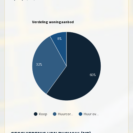
Verdeling woningaanbod
8%
32%
60%
Koop
Huurcor…
Huur ov…