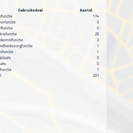
Gebruiksdoel
Aantal
functie
174
orfunctie
0
lfunctie
0
triefunctie
26
nkomstfunctie
2
ndheidszorgfunctie
1
sfunctie
1
plaats
0
aats
0
functie
1
l
207