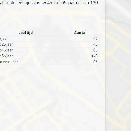
in de leeftijdsklasse: 45 tot 65 jaar dit zijn
170
Leeftijd
Aantal
5 jaar
45
t 25 jaar
45
t 45 jaar
65
t 65 jaar
170
ar en ouder
85