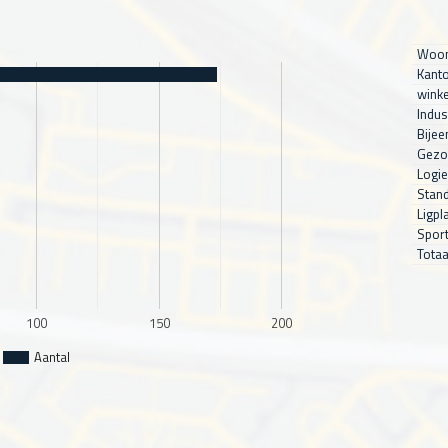
Woon
Kanto
winke
Indus
Bijee
Gezo
Logie
Stand
Ligpl
Sport
Totaa
100
150
200
Aantal