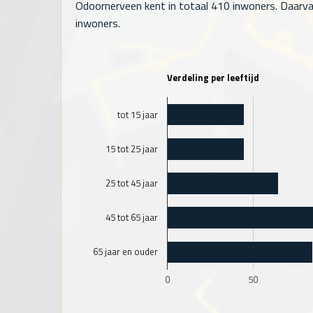
Odoornerveen kent in totaal
410
inwoners. Daarvan
inwoners.
Verdeling per leeftijd
tot 15 jaar
15 tot 25 jaar
25 tot 45 jaar
45 tot 65 jaar
65 jaar en ouder
0
50