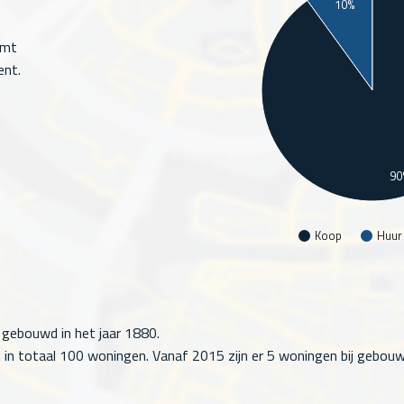
10%
omt
ent.
90
Koop
Huur
 gebouwd in het jaar 1880.
 in totaal
100
woningen. Vanaf 2015 zijn er
5
woningen bij gebouw