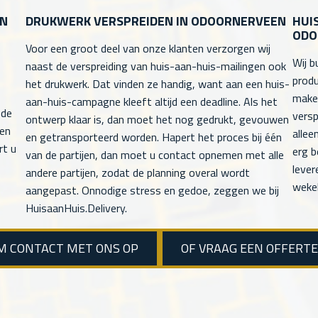
EN
DRUKWERK VERSPREIDEN IN ODOORNERVEEN
HUI
ODO
Voor een groot deel van onze klanten verzorgen wij
Wij b
naast de verspreiding van huis-aan-huis-mailingen ook
produ
het drukwerk. Dat vinden ze handig, want aan een huis-
maken
aan-huis-campagne kleeft altijd een deadline. Als het
 de
versp
ontwerp klaar is, dan moet het nog gedrukt, gevouwen
men
allee
en getransporteerd worden. Hapert het proces bij één
rt u
erg b
van de partijen, dan moet u contact opnemen met alle
lever
andere partijen, zodat de planning overal wordt
wekel
aangepast. Onnodige stress en gedoe, zeggen we bij
HuisaanHuis.Delivery.
M CONTACT MET ONS OP
OF VRAAG EEN OFFERT