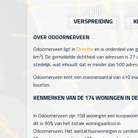
VERSPREIDING
K
OVER ODOORNERVEEN
Odoornerveen ligt in
Drenthe
en is onderdeel van
2
km
). De gemiddelde dichtheid van adressen is
27
a
stedelijk, wat inhoudt dat er minder dan 500 adre
Odoornerveen kent een inwoneraantal van
410
inw
buurten.
KENMERKEN VAN DE
174
WONINGEN IN D
In Odoornerveen zijn
158
woningen een koopwonin
dit is 90% van het totale woningaanbod in
Odoornerveen. Het aantal huurwoningen is verdeel