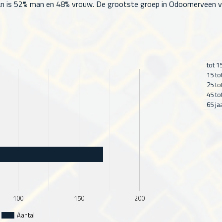
 is 52% man en 48% vrouw. De grootste groep in Odoornerveen valt 
tot 1
15 to
25 to
45 to
65 ja
100
150
200
Aantal