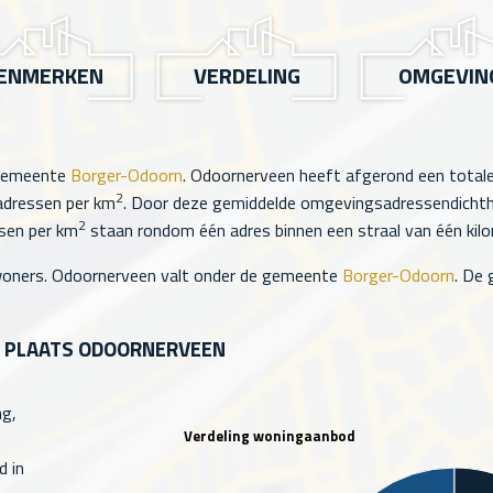
ENMERKEN
VERDELING
OMGEVIN
 gemeente
Borger-Odoorn
. Odoornerveen heeft afgerond een total
2
dressen per km
. Door deze gemiddelde omgevingsadressendichth
2
ssen per km
staan rondom één adres binnen een straal van één kilom
oners. Odoornerveen valt onder de gemeente
Borger-Odoorn
. De
E PLAATS ODOORNERVEEN
g,
Verdeling woningaanbod
d in