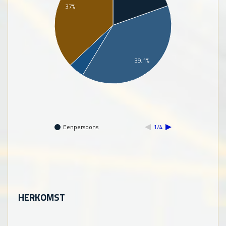
37%
39,1%
Eenpersoons
1/4
HERKOMST