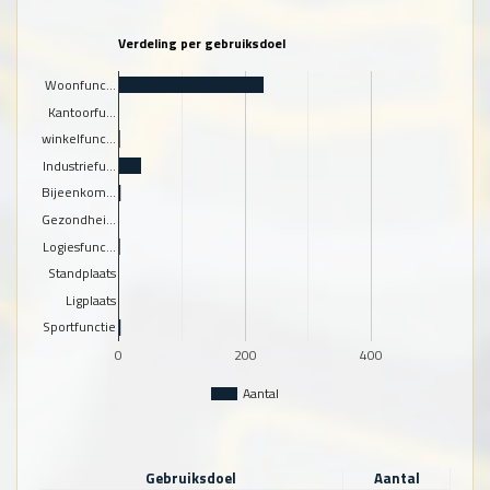
Verdeling per gebruiksdoel
Woonfunc…
Kantoorfu…
winkelfunc…
Industriefu…
Bijeenkom…
Gezondhei…
Logiesfunc…
Standplaats
Ligplaats
Sportfunctie
0
200
400
Aantal
Gebruiksdoel
Aantal