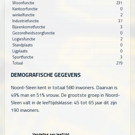
Woonfunctie
231
Kantoorfunctie
0
winkelfunctie
2
Industriefunctie
37
Bijeenkomstfunctie
3
Gezondheidszorgfunctie
0
Logiesfunctie
2
Standplaats
0
Ligplaats
0
Sportfunctie
3
Totaal
279
DEMOGRAFISCHE GEGEVENS
Noord-Sleen kent in totaal
580
inwoners. Daarvan is
49% man en 51% vrouw. De grootste groep in Noord-
Sleen valt in de leeftijdsklasse: 45 tot 65 jaar dit zijn
190
inwoners.
Verdeling per leeftijd