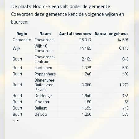
De plaats Noord-Sleen valt onder de gemeente
Coevorden deze gemeente kent de volgende wijken en
buurten:
Regio
Naam
Aantal inwoners
Aantal ongehuwd
Aan
Gemeente
Coevorden
35.317
14.606
Wijk 10
Wijk
14.185
6.115
Coevorden
Coevorden-
Buurt
2.165
840
Centrum
Buurt
Lootuinen
1.325
600
Buurt
Poppenhare
1.240
590
Binnenvree
Buurt
Buitenvree
3.060
1.270
Pikveld
Buurt
De Heege
1.940
765
Buurt
Klooster
160
65
Buurt
Ballast
1.595
710
Buurt
De Loo
1.250
575