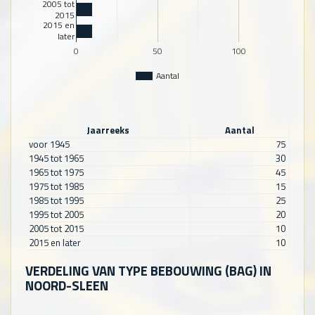
2005 tot
2015
2015 en
later
0
50
100
Aantal
Jaarreeks
Aantal
voor 1945
75
1945 tot 1965
30
1965 tot 1975
45
1975 tot 1985
15
1985 tot 1995
25
1995 tot 2005
20
2005 tot 2015
10
2015 en later
10
VERDELING VAN TYPE BEBOUWING (BAG) IN
NOORD-SLEEN