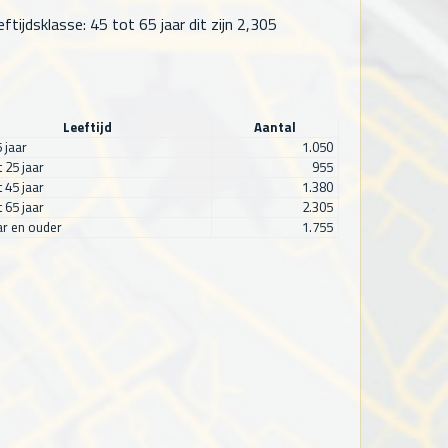
ijdsklasse: 45 tot 65 jaar dit zijn
2,305
Leeftijd
Aantal
5 jaar
1.050
t 25 jaar
955
t 45 jaar
1.380
t 65 jaar
2.305
ar en ouder
1.755