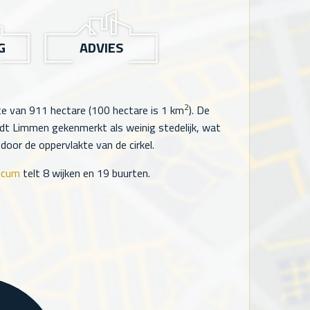
G
ADVIES
2
te van
911
hectare (100 hectare is 1 km
). De
t Limmen gekenmerkt als weinig stedelijk, wat
oor de oppervlakte van de cirkel.
icum
telt
8
wijken en
19
buurten.