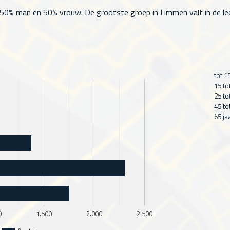
50% man en 50% vrouw. De grootste groep in Limmen valt in de leeft
tot 1
15 to
25 to
45 to
65 ja
0
1.500
2.000
2.500