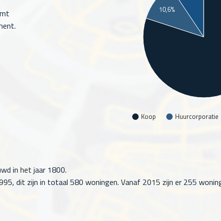
10,6%
omt
ment.
Koop
Huurcorporatie
wd in het jaar 1800.
5, dit zijn in totaal
580
woningen. Vanaf 2015 zijn er
255
woning