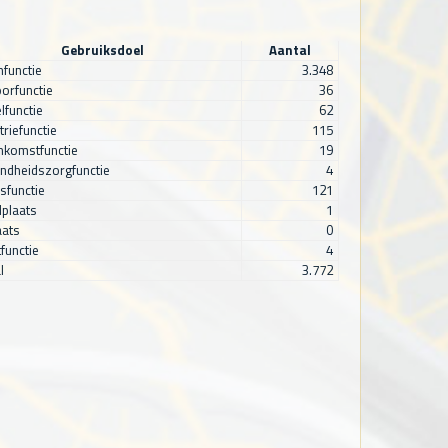
Gebruiksdoel
Aantal
functie
3.348
orfunctie
36
lfunctie
62
triefunctie
115
nkomstfunctie
19
ndheidszorgfunctie
4
sfunctie
121
plaats
1
aats
0
functie
4
l
3.772