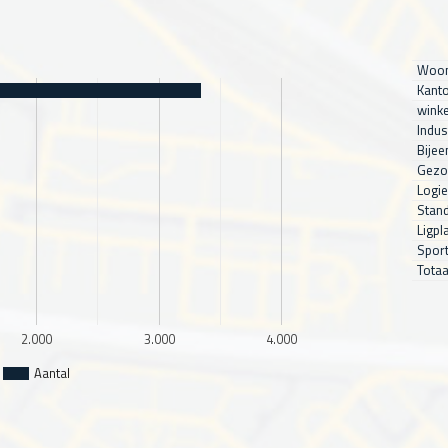
Woon
Kanto
winke
Indus
Bijee
Gezo
Logie
Stand
Ligpl
Sport
Totaa
2.000
3.000
4.000
Aantal