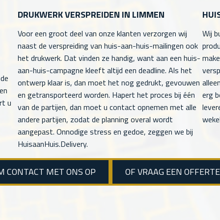
DRUKWERK VERSPREIDEN IN LIMMEN
HUI
Voor een groot deel van onze klanten verzorgen wij
Wij b
naast de verspreiding van huis-aan-huis-mailingen ook
produ
het drukwerk. Dat vinden ze handig, want aan een huis-
maken
aan-huis-campagne kleeft altijd een deadline. Als het
versp
 de
ontwerp klaar is, dan moet het nog gedrukt, gevouwen
allee
men
en getransporteerd worden. Hapert het proces bij één
erg b
rt u
van de partijen, dan moet u contact opnemen met alle
lever
andere partijen, zodat de planning overal wordt
wekel
aangepast. Onnodige stress en gedoe, zeggen we bij
HuisaanHuis.Delivery.
M CONTACT MET ONS OP
OF VRAAG EEN OFFERT