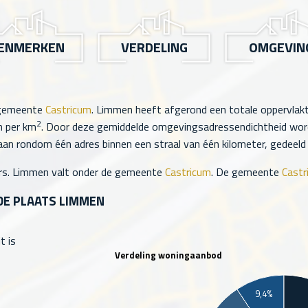
ENMERKEN
VERDELING
OMGEVIN
 gemeente
Castricum
. Limmen heeft afgerond een totale oppervlak
2
 per km
. Door deze gemiddelde omgevingsadressendichtheid word
an rondom één adres binnen een straal van één kilometer, gedeeld d
s. Limmen valt onder de gemeente
Castricum
. De gemeente
Castr
DE PLAATS LIMMEN
t is
Verdeling woningaanbod
9,4%