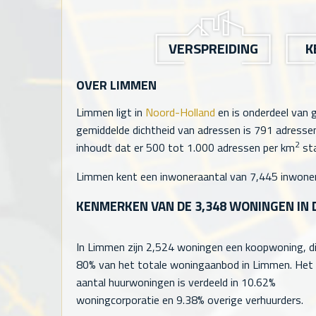
VERSPREIDING
K
OVER LIMMEN
Limmen ligt in
Noord-Holland
en is onderdeel van
gemiddelde dichtheid van adressen is
791
adressen
2
inhoudt dat er 500 tot 1.000 adressen per km
sta
Limmen kent een inwoneraantal van
7,445
inwoner
KENMERKEN VAN DE
3,348
WONINGEN IN 
In Limmen zijn
2,524
woningen een koopwoning, di
80% van het totale woningaanbod in Limmen. Het
aantal huurwoningen is verdeeld in 10.62%
woningcorporatie en 9.38% overige verhuurders.