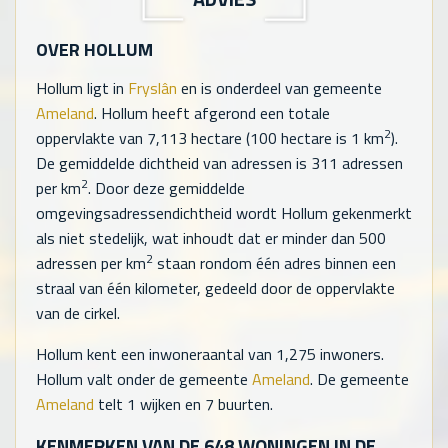
OVER HOLLUM
Hollum ligt in
Fryslân
en is onderdeel van gemeente
Ameland
. Hollum heeft afgerond een totale
2
oppervlakte van
7,113
hectare (100 hectare is 1 km
).
De gemiddelde dichtheid van adressen is
311
adressen
2
per km
. Door deze gemiddelde
omgevingsadressendichtheid wordt Hollum gekenmerkt
als niet stedelijk, wat inhoudt dat er minder dan 500
2
adressen per km
staan rondom één adres binnen een
straal van één kilometer, gedeeld door de oppervlakte
van de cirkel.
Hollum kent een inwoneraantal van
1,275
inwoners.
Hollum valt onder de gemeente
Ameland
. De gemeente
Ameland
telt
1
wijken en
7
buurten.
KENMERKEN VAN DE
648
WONINGEN IN DE