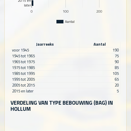
2015 en
later
0
100
200
Aantal
Jaarreeks
Aantal
voor 1945
190
1945 tot 1965
75
1965 tot 1975
90
1975 tot 1985
85
1985 tot 1995
105
1995 tot 2005
65
2005 tot 2015
20
2015 en later
5
VERDELING VAN TYPE BEBOUWING (BAG) IN
HOLLUM