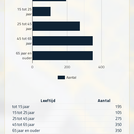
15 tot 25
jaar
25 tot 45
jaar
45 tot 65
jaar
65 jaar en
ouder
0
200
400
Aantal
Leeftijd
Aantal
tot 15 jaar
195
15 tot 25 jaar
105
25 tot 45 jaar
275
45 tot 65 jaar
350
65 jaar en ouder
350