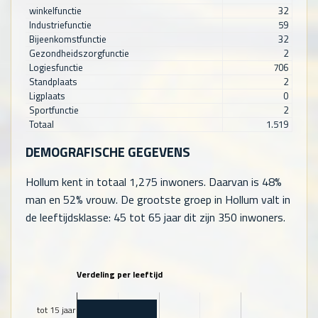
winkelfunctie
32
Industriefunctie
59
Bijeenkomstfunctie
32
Gezondheidszorgfunctie
2
Logiesfunctie
706
Standplaats
2
Ligplaats
0
Sportfunctie
2
Totaal
1.519
DEMOGRAFISCHE GEGEVENS
Hollum kent in totaal
1,275
inwoners. Daarvan is 48%
man en 52% vrouw. De grootste groep in Hollum valt in
de leeftijdsklasse: 45 tot 65 jaar dit zijn
350
inwoners.
Verdeling per leeftijd
tot 15 jaar