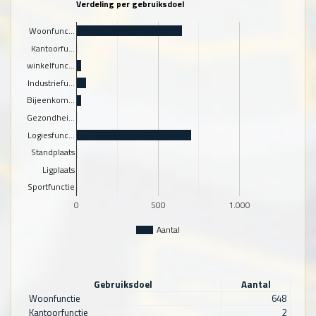
Verdeling per gebruiksdoel
Woonfunc…
Kantoorfu…
winkelfunc…
Industriefu…
Bijeenkom…
Gezondhei…
Logiesfunc…
Standplaats
Ligplaats
Sportfunctie
0
500
1.000
Aantal
Gebruiksdoel
Aantal
Woonfunctie
648
Kantoorfunctie
2