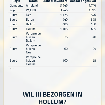
Regio
Naam
Aantal inwoners
Aantal ongehuwd
Aan
Gemeente
Ameland
3.746
1.746
Wijk
Wijk 00
3.745
1.745
Buurt
Nes
1.175
570
Buurt
Buren
740
375
Buurt
Ballum
405
190
Buurt
Hollum
1.185
485
Verspreide
Buurt
huizen
75
40
Ballum
Verspreide
Buurt
huizen
60
25
Nes
Verspreide
Buurt
huizen
100
55
Hollum
WIL JIJ BEZORGEN IN
HOLLUM?