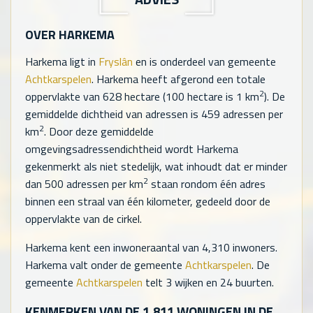
OVER HARKEMA
Harkema ligt in
Fryslân
en is onderdeel van gemeente
Achtkarspelen
. Harkema heeft afgerond een totale
2
oppervlakte van
628
hectare (100 hectare is 1 km
). De
gemiddelde dichtheid van adressen is
459
adressen per
2
km
. Door deze gemiddelde
omgevingsadressendichtheid wordt Harkema
gekenmerkt als niet stedelijk, wat inhoudt dat er minder
2
dan 500 adressen per km
staan rondom één adres
binnen een straal van één kilometer, gedeeld door de
oppervlakte van de cirkel.
Harkema kent een inwoneraantal van
4,310
inwoners.
Harkema valt onder de gemeente
Achtkarspelen
. De
gemeente
Achtkarspelen
telt
3
wijken en
24
buurten.
KENMERKEN VAN DE
1,811
WONINGEN IN DE