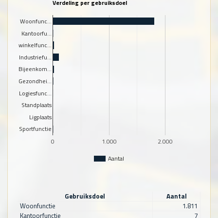
Verdeling per gebruiksdoel
Woonfunc…
Kantoorfu…
winkelfunc…
Industriefu…
Bijeenkom…
Gezondhei…
Logiesfunc…
Standplaats
Ligplaats
Sportfunctie
0
1.000
2.000
Aantal
Gebruiksdoel
Aantal
Woonfunctie
1.811
Kantoorfunctie
7