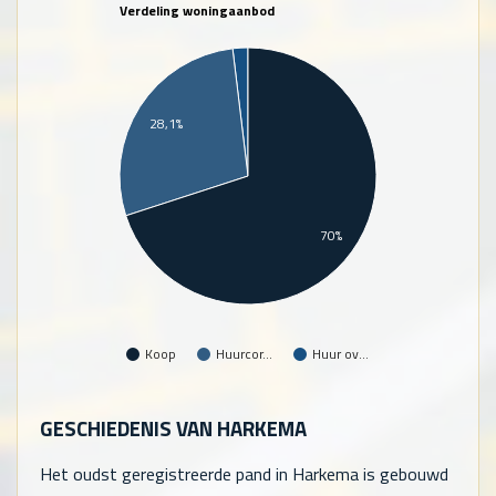
Verdeling woningaanbod
28,1%
70%
Koop
Huurcor…
Huur ov…
GESCHIEDENIS VAN HARKEMA
Het oudst geregistreerde pand in Harkema is gebouwd