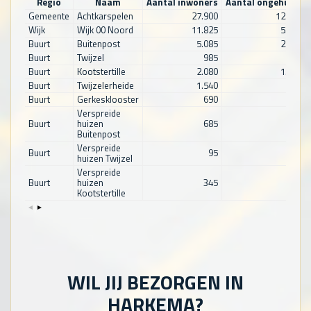
Regio
Naam
Aantal inwoners
Aantal ongehuwd
Gemeente
Achtkarspelen
27.900
12.710
Wijk
Wijk 00 Noord
11.825
5.390
Buurt
Buitenpost
5.085
2.165
Buurt
Twijzel
985
480
Buurt
Kootstertille
2.080
1.000
Buurt
Twijzelerheide
1.540
755
Buurt
Gerkesklooster
690
340
Verspreide
Buurt
huizen
685
320
Buitenpost
Verspreide
Buurt
95
45
huizen Twijzel
Verspreide
Buurt
huizen
345
155
Kootstertille
WIL JIJ BEZORGEN IN
HARKEMA?