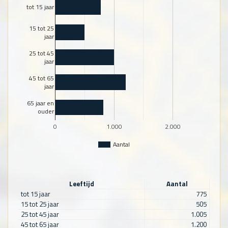
tot 15 jaar
15 tot 25
jaar
25 tot 45
jaar
45 tot 65
jaar
65 jaar en
ouder
0
1.000
2.000
Aantal
Leeftijd
Aantal
tot 15 jaar
775
15 tot 25 jaar
505
25 tot 45 jaar
1.005
45 tot 65 jaar
1.200