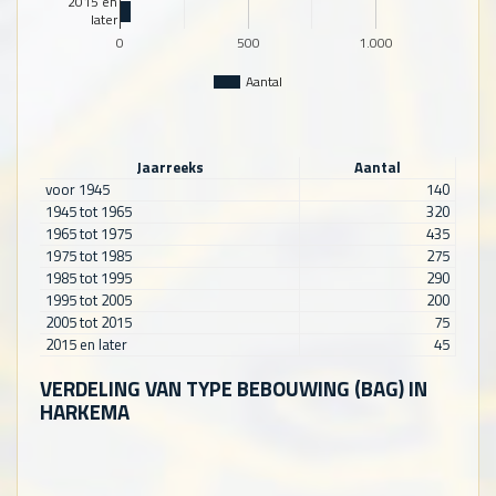
2015 en
later
0
500
1.000
Aantal
Jaarreeks
Aantal
voor 1945
140
1945 tot 1965
320
1965 tot 1975
435
1975 tot 1985
275
1985 tot 1995
290
1995 tot 2005
200
2005 tot 2015
75
2015 en later
45
VERDELING VAN TYPE BEBOUWING (BAG) IN
HARKEMA