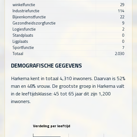
winkelfunctie
29
Industriefunctie
114
Bijeenkomstfunctie
22
Gezondheidszorgfunctie
9
Logiesfunctie
2
Standplaats
0
Ligplaats
0
Sportfunctie
7
Totaal
2.030
DEMOGRAFISCHE GEGEVENS
Harkema kent in totaal
4,310
inwoners. Daarvan is 52%
man en 48% vrouw. De grootste groep in Harkema valt
in de leeftijdsklasse: 45 tot 65 jaar dit zijn
1,200
inwoners.
Verdeling per leeftijd