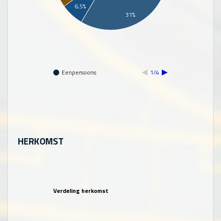
6,5%
31%
Eenpersoons
1/4
HERKOMST
Verdeling herkomst