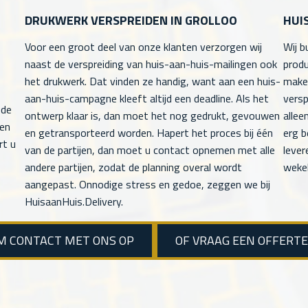
DRUKWERK VERSPREIDEN IN GROLLOO
HUI
Voor een groot deel van onze klanten verzorgen wij
Wij b
naast de verspreiding van huis-aan-huis-mailingen ook
produ
het drukwerk. Dat vinden ze handig, want aan een huis-
maken
aan-huis-campagne kleeft altijd een deadline. Als het
versp
 de
ontwerp klaar is, dan moet het nog gedrukt, gevouwen
allee
men
en getransporteerd worden. Hapert het proces bij één
erg b
rt u
van de partijen, dan moet u contact opnemen met alle
lever
andere partijen, zodat de planning overal wordt
wekel
aangepast. Onnodige stress en gedoe, zeggen we bij
HuisaanHuis.Delivery.
M CONTACT MET ONS OP
OF VRAAG EEN OFFERT