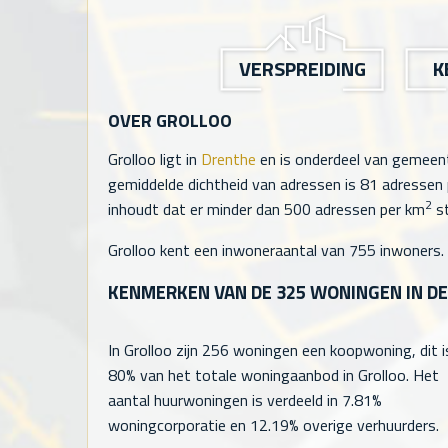
VERSPREIDING
K
OVER GROLLOO
Grolloo ligt in
Drenthe
en is onderdeel van gemee
gemiddelde dichtheid van adressen is
81
adressen 
2
inhoudt dat er minder dan 500 adressen per km
st
Grolloo kent een inwoneraantal van
755
inwoners.
KENMERKEN VAN DE
325
WONINGEN IN DE
In Grolloo zijn
256
woningen een koopwoning, dit i
80% van het totale woningaanbod in Grolloo. Het
aantal huurwoningen is verdeeld in 7.81%
woningcorporatie en 12.19% overige verhuurders.