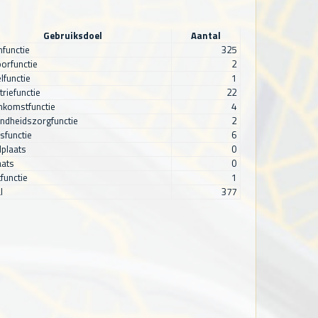
Gebruiksdoel
Aantal
functie
325
orfunctie
2
lfunctie
1
triefunctie
22
nkomstfunctie
4
ndheidszorgfunctie
2
sfunctie
6
plaats
0
aats
0
functie
1
l
377