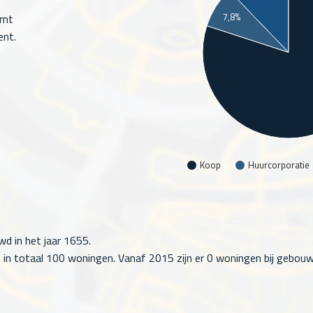
7,8%
omt
ent.
Koop
Huurcorporatie
wd in het jaar 1655.
 in totaal
100
woningen. Vanaf 2015 zijn er
0
woningen bij gebouwd