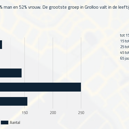
 man en 52% vrouw. De grootste groep in Grolloo valt in de leeftijd
tot 1
15 to
25 to
45 to
65 ja
150
200
250
Aantal