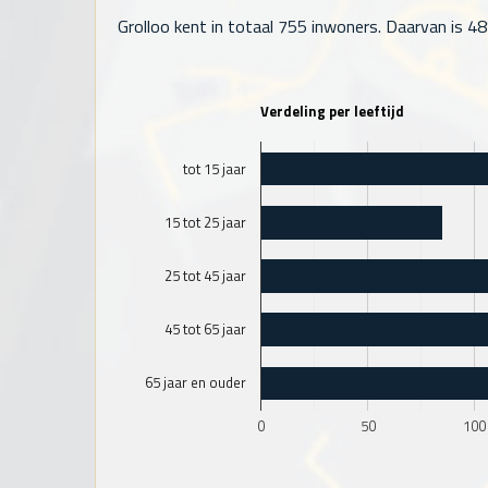
Grolloo kent in totaal
755
inwoners. Daarvan is 48%
Verdeling per leeftijd
tot 15 jaar
15 tot 25 jaar
25 tot 45 jaar
45 tot 65 jaar
65 jaar en ouder
0
50
100