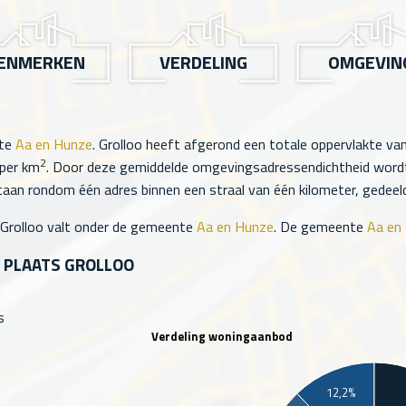
ENMERKEN
VERDELING
OMGEVIN
nte
Aa en Hunze
. Grolloo heeft afgerond een totale oppervlakte va
2
per km
. Door deze gemiddelde omgevingsadressendichtheid wordt 
aan rondom één adres binnen een straal van één kilometer, gedeeld 
 Grolloo valt onder de gemeente
Aa en Hunze
. De gemeente
Aa en
 PLAATS GROLLOO
s
Verdeling woningaanbod
12,2%