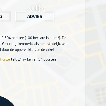
G
ADVIES
2
n
2,694
hectare (100 hectare is 1 km
). De
Grolloo gekenmerkt als niet stedelijk, wat
door de oppervlakte van de cirkel.
 Hunze
telt
21
wijken en
54
buurten.