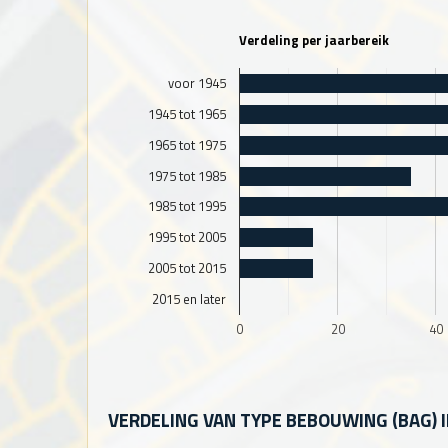
Verdeling per jaarbereik
voor 1945
1945 tot 1965
1965 tot 1975
1975 tot 1985
1985 tot 1995
1995 tot 2005
2005 tot 2015
2015 en later
0
20
40
VERDELING VAN TYPE BEBOUWING (BAG) 