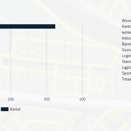
Woon
Kanto
winke
Indus
Bijee
Gezo
Logie
Stand
Ligpl
Sport
Totaa
200
300
400
Aantal