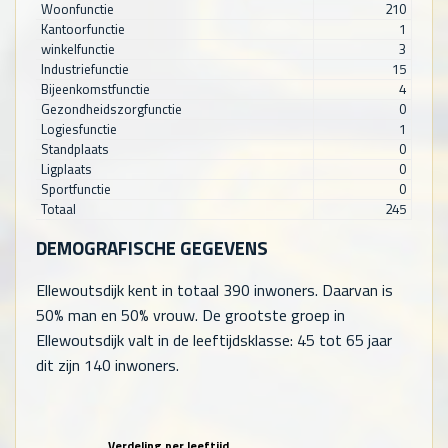
Woonfunctie
210
Kantoorfunctie
1
winkelfunctie
3
Industriefunctie
15
Bijeenkomstfunctie
4
Gezondheidszorgfunctie
0
Logiesfunctie
1
Standplaats
0
Ligplaats
0
Sportfunctie
0
Totaal
245
DEMOGRAFISCHE GEGEVENS
Ellewoutsdijk kent in totaal
390
inwoners. Daarvan is
50% man en 50% vrouw. De grootste groep in
Ellewoutsdijk valt in de leeftijdsklasse: 45 tot 65 jaar
dit zijn
140
inwoners.
Verdeling per leeftijd