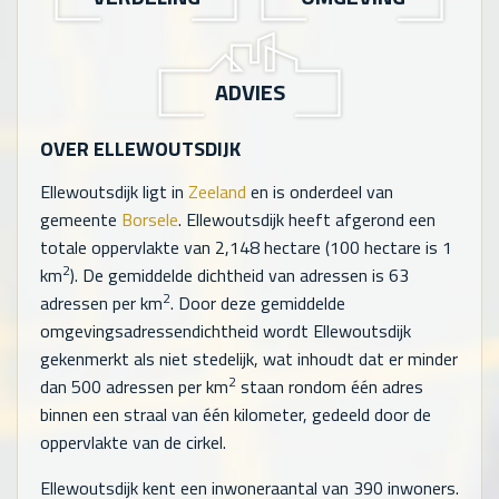
ADVIES
OVER ELLEWOUTSDIJK
Ellewoutsdijk ligt in
Zeeland
en is onderdeel van
gemeente
Borsele
. Ellewoutsdijk heeft afgerond een
totale oppervlakte van
2,148
hectare (100 hectare is 1
2
km
). De gemiddelde dichtheid van adressen is
63
2
adressen per km
. Door deze gemiddelde
omgevingsadressendichtheid wordt Ellewoutsdijk
gekenmerkt als niet stedelijk, wat inhoudt dat er minder
2
dan 500 adressen per km
staan rondom één adres
binnen een straal van één kilometer, gedeeld door de
oppervlakte van de cirkel.
Ellewoutsdijk kent een inwoneraantal van
390
inwoners.