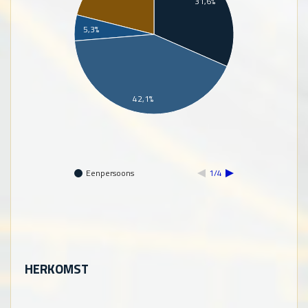
31,6%
5,3%
42,1%
Eenpersoons
1/4
HERKOMST