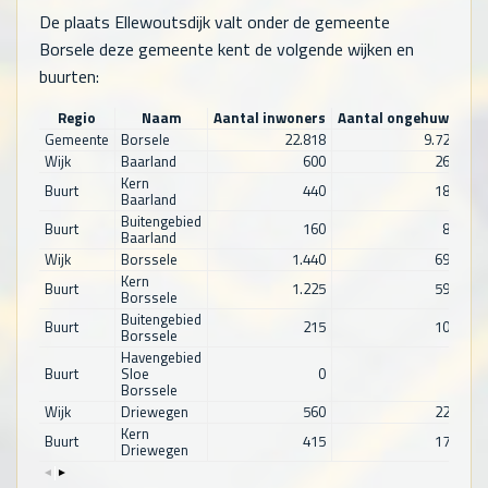
De plaats Ellewoutsdijk valt onder de gemeente
Borsele deze gemeente kent de volgende wijken en
buurten:
Regio
Naam
Aantal inwoners
Aantal ongehuwd
Aa
Gemeente
Borsele
22.818
9.728
Wijk
Baarland
600
265
Kern
Buurt
440
185
Baarland
Buitengebied
Buurt
160
80
Baarland
Wijk
Borssele
1.440
690
Kern
Buurt
1.225
590
Borssele
Buitengebied
Buurt
215
100
Borssele
Havengebied
Buurt
Sloe
0
0
Borssele
Wijk
Driewegen
560
225
Kern
Buurt
415
170
Driewegen