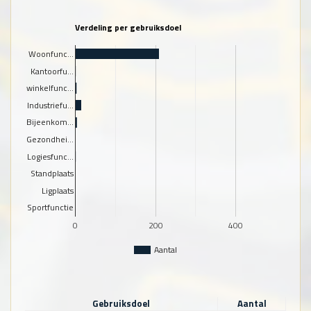
Verdeling per gebruiksdoel
Woonfunc…
Kantoorfu…
winkelfunc…
Industriefu…
Bijeenkom…
Gezondhei…
Logiesfunc…
Standplaats
Ligplaats
Sportfunctie
0
200
400
Aantal
Gebruiksdoel
Aantal