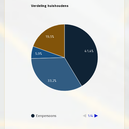
Verdeling huishoudens
19,5%
41,4%
5,9%
33,2%
Eenpersoons
1/4