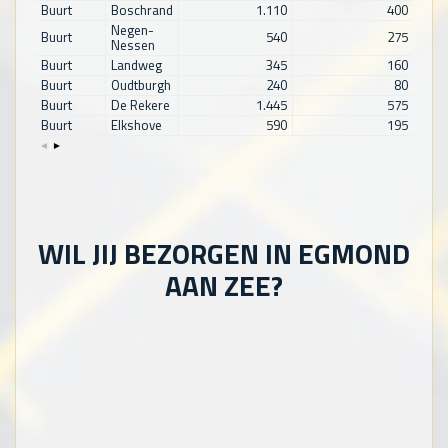
Buurt
Boschrand
1.110
400
Negen-
Buurt
540
275
Nessen
Buurt
Landweg
345
160
Buurt
Oudtburgh
240
80
Buurt
De Rekere
1.445
575
Buurt
Elkshove
590
195
WIL JIJ BEZORGEN IN EGMOND
AAN ZEE?