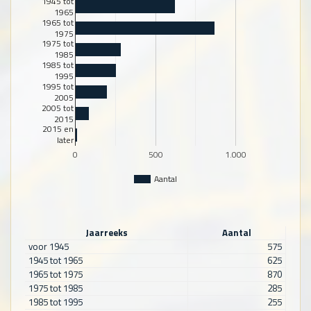
1945 tot
1965
1965 tot
1975
1975 tot
1985
1985 tot
1995
1995 tot
2005
2005 tot
2015
2015 en
later
0
500
1.000
Aantal
Jaarreeks
Aantal
voor 1945
575
1945 tot 1965
625
1965 tot 1975
870
1975 tot 1985
285
1985 tot 1995
255