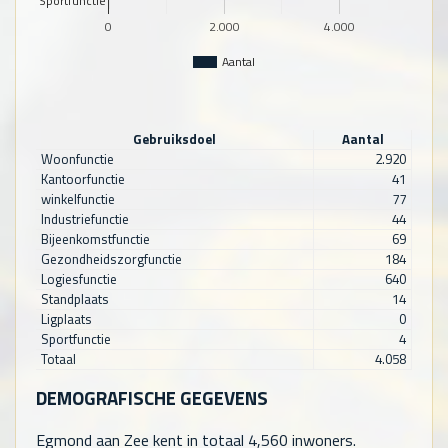
Sportfunctie
0
2.000
4.000
Aantal
Gebruiksdoel
Aantal
Woonfunctie
2.920
Kantoorfunctie
41
winkelfunctie
77
Industriefunctie
44
Bijeenkomstfunctie
69
Gezondheidszorgfunctie
184
Logiesfunctie
640
Standplaats
14
Ligplaats
0
Sportfunctie
4
Totaal
4.058
DEMOGRAFISCHE GEGEVENS
Egmond aan Zee kent in totaal
4,560
inwoners.