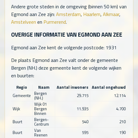
Andere grote steden in de omgeving (binnen 50 km) van
Egmond aan Zee zijn:
Amsterdam
,
Haarlem
,
Alkmaar
,
Amstelveen
en
Purmerend
.
OVERIGE INFORMATIE VAN EGMOND AAN ZEE
Egmond aan Zee kent de volgende postcode: 1931
De plaats Egmond aan Zee valt onder de gemeente
Bergen (NH.) deze gemeente kent de volgende wijken
en buurten:
Regio
Naam
Aantal inwoners
Aantal ongehuwd
Aant
Bergen
Gemeente
29.715
12.114
(NH.)
Wijk 01
Wijk
Bergen
11.935
4.700
Binnen
Bergen-
Buurt
540
210
Centrum
Van
Buurt
595
190
Reenen