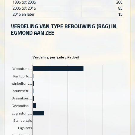
1995 tot 2005
200
2005 tot 2015
85
2015 en later
15
VERDELING VAN TYPE BEBOUWING (BAG) IN
EGMOND AAN ZEE
Verdeling per gebruiksdoel
Woonfunc…
Kantoorfu…
winkelfunc…
Industriefu…
Bijeenkom…
Gezondhei…
Logiesfunc…
Standplaats
Ligplaats