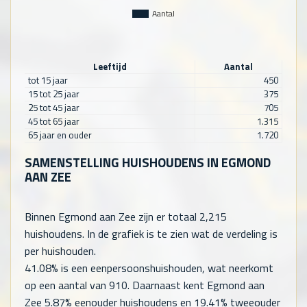
Aantal
Leeftijd
Aantal
tot 15 jaar
450
15 tot 25 jaar
375
25 tot 45 jaar
705
45 tot 65 jaar
1.315
65 jaar en ouder
1.720
SAMENSTELLING HUISHOUDENS IN EGMOND
AAN ZEE
Binnen Egmond aan Zee zijn er totaal
2,215
huishoudens. In de grafiek is te zien wat de verdeling is
per huishouden.
41.08% is een eenpersoonshuishouden, wat neerkomt
op een aantal van
910
. Daarnaast kent Egmond aan
Zee 5.87% eenouder huishoudens en 19.41% tweeouder