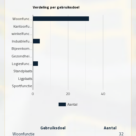
Verdeling per gebruiksdoel
Woonfunc…
Kantoorfu…
winkelfunc…
Industriefu…
Bijeenkom…
Gezondhei…
Logiesfunc…
Standplaats
Ligplaats
Sportfunctie
0
20
40
Aantal
Gebruiksdoel
Aantal
Woonfunctie
32