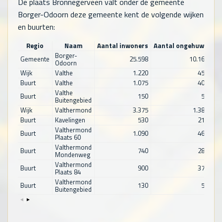
De plaats Bronnegerveen valt onder de gemeente
Borger-Odoorn deze gemeente kent de volgende wijken
en buurten:
Regio
Naam
Aantal inwoners
Aantal ongehuwd
Aa
Borger-
Gemeente
25.598
10.163
Odoorn
Wijk
Valthe
1.220
455
Buurt
Valthe
1.075
405
Valthe
Buurt
150
50
Buitengebied
Wijk
Valthermond
3.375
1.385
Buurt
Kavelingen
530
210
Valthermond
Buurt
1.090
465
Plaats 60
Valthermond
Buurt
740
285
Mondenweg
Valthermond
Buurt
900
370
Plaats 84
Valthermond
Buurt
130
50
Buitengebied