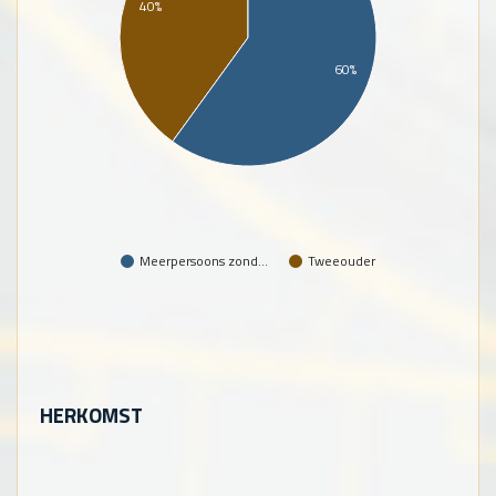
40%
60%
Meerpersoons zond…
Tweeouder
HERKOMST