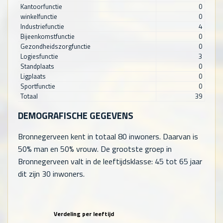
Kantoorfunctie
0
winkelfunctie
0
Industriefunctie
4
Bijeenkomstfunctie
0
Gezondheidszorgfunctie
0
Logiesfunctie
3
Standplaats
0
Ligplaats
0
Sportfunctie
0
Totaal
39
DEMOGRAFISCHE GEGEVENS
Bronnegerveen kent in totaal
80
inwoners. Daarvan is
50% man en 50% vrouw. De grootste groep in
Bronnegerveen valt in de leeftijdsklasse: 45 tot 65 jaar
dit zijn
30
inwoners.
Verdeling per leeftijd