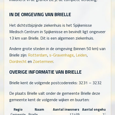
IN DE OMGEVING VAN BRIELLE
Het dichtstbijzijnde ziekenhuis is het Spijkenisse
Medisch Centrum in Spijkenisse en bevindt ligt ongeveer
13 km van Brielle. Dit is een algemeen ziekenhuis.
Andere grote steden in de omgeving (binnen 50 km) van
Brielle zijn:
Rotterdam
,
s-Gravenhage
,
Leiden
,
Dordrecht
en
Zoetermeer
.
OVERIGE INFORMATIE VAN BRIELLE
Brielle kent de volgende postcodereeks: 3231 – 3232
De plaats Brielle valt onder de gemeente Brielle deze
gemeente kent de volgende wijken en buurten:
Regio
Naam
Aantal inwoners
Aantal ongehuwd
Gemeente
Brielle
17.439
7.323