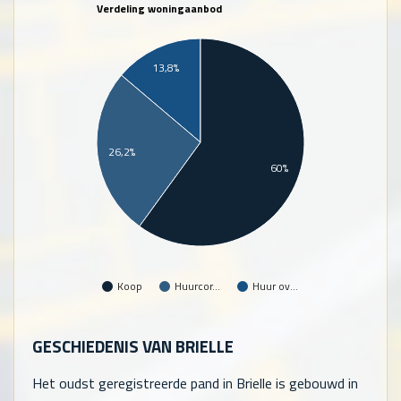
Verdeling woningaanbod
13,8%
26,2%
60%
Koop
Huurcor…
Huur ov…
GESCHIEDENIS VAN BRIELLE
Het oudst geregistreerde pand in Brielle is gebouwd in