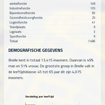
winkelfunctie
149
Industriefunctie
135
Bijeenkomstfunctie
83
Gezondheidszorgfunctie
25
Logiesfunctie
41
Standplaats
9
Ligplaats
3
Sportfunctie
9
Totaal
7.486
DEMOGRAFISCHE GEGEVENS
Brielle kent in totaal
13,415
inwoners. Daarvan is 49%
man en 51% vrouw. De grootste groep in Brielle valt in
de leeftijdsklasse: 45 tot 65 jaar dit zijn
4,075
inwoners.
Verdeling per leeftijd