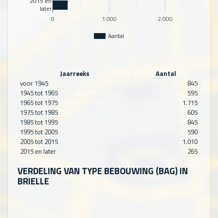
2015 en
later
0
1.000
2.000
Aantal
Jaarreeks
Aantal
voor 1945
845
1945 tot 1965
595
1965 tot 1975
1.715
1975 tot 1985
605
1985 tot 1995
845
1995 tot 2005
590
2005 tot 2015
1.010
2015 en later
265
VERDELING VAN TYPE BEBOUWING (BAG) IN
BRIELLE