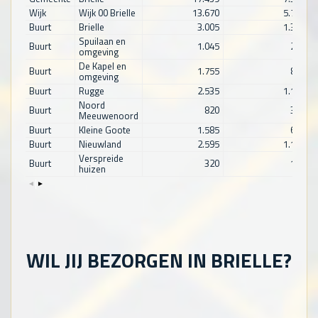
Wijk
Wijk 00 Brielle
13.670
5.765
Buurt
Brielle
3.005
1.330
Spuilaan en
Buurt
1.045
250
omgeving
De Kapel en
Buurt
1.755
800
omgeving
Buurt
Rugge
2.535
1.130
Noord
Buurt
820
315
Meeuwenoord
Buurt
Kleine Goote
1.585
640
Buurt
Nieuwland
2.595
1.180
Verspreide
Buurt
320
135
huizen
WIL JIJ BEZORGEN IN BRIELLE?