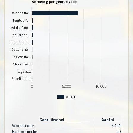
Verdeling per gebruiksdoel
Woonfunc…
Kantoorfu…
winkelfunc…
Industriefu…
Bijeenkom…
Gezondhei…
Logiesfunc…
Standplaats
Ligplaats
Sportfunctie
0
5.000
10.000
Aantal
Gebruiksdoel
Aantal
Woonfunctie
6.704
Kantoorfunctie
80