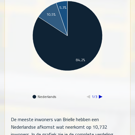
5,3%
10,5%
84,2%
Nederlands
1/3
De meeste inwoners van Brielle hebben een
Nederlandse afkomst wat neerkomt op
10,732
inwoners. In de grafiek zie je de complete verdeling.