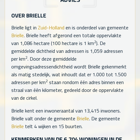
OVER BRIELLE
Brielle ligt in
Zuid-Holland
en is onderdeel van gemeente
Brielle
. Brielle heeft afgerond een totale oppervlakte
2
van
1,086
hectare (100 hectare is 1 km
). De
gemiddelde dichtheid van adressen is
1,059
adressen
2
per km
. Door deze gemiddelde
omgevingsadressendichtheid wordt Brielle gekenmerkt
als matig stedelijk, wat inhoudt dat er 1.000 tot 1.500
2
adressen per km
staan rondom één adres binnen een
straal van één kilometer, gedeeld door de oppervlakte
van de cirkel.
Brielle kent een inwoneraantal van
13,415
inwoners.
Brielle valt onder de gemeente
Brielle
. De gemeente
Brielle
telt
4
wijken en
15
buurten.
KENMERKEN VAN DE
6,704
WONINGEN IN DE