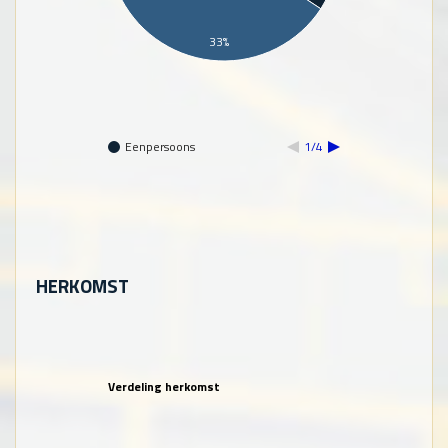
33%
Eenpersoons
1/4
HERKOMST
Verdeling herkomst