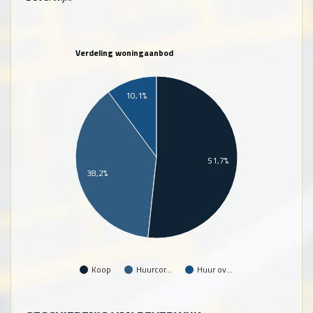
Verdeling woningaanbod
10,1%
51,7%
38,2%
Koop
Huurcor…
Huur ov…