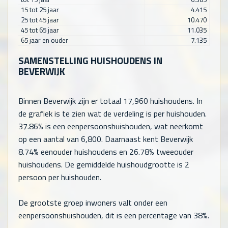
15 tot 25 jaar
4.415
25 tot 45 jaar
10.470
45 tot 65 jaar
11.035
65 jaar en ouder
7.135
SAMENSTELLING HUISHOUDENS IN
BEVERWIJK
Binnen Beverwijk zijn er totaal
17,960
huishoudens. In
de grafiek is te zien wat de verdeling is per huishouden.
37.86% is een eenpersoonshuishouden, wat neerkomt
op een aantal van
6,800
. Daarnaast kent Beverwijk
8.74% eenouder huishoudens en 26.78% tweeouder
huishoudens. De gemiddelde huishoudgrootte is 2
persoon per huishouden.
De grootste groep inwoners valt onder een
eenpersoonshuishouden, dit is een percentage van 38%.