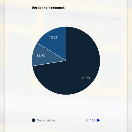
Verdeling herkomst
16,2%
11,3%
72,5%
Nederlands
1/3