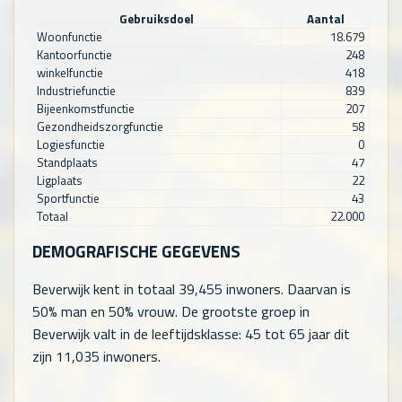
Gebruiksdoel
Aantal
Woonfunctie
18.679
Kantoorfunctie
248
winkelfunctie
418
Industriefunctie
839
Bijeenkomstfunctie
207
Gezondheidszorgfunctie
58
Logiesfunctie
0
Standplaats
47
Ligplaats
22
Sportfunctie
43
Totaal
22.000
DEMOGRAFISCHE GEGEVENS
Beverwijk kent in totaal
39,455
inwoners. Daarvan is
50% man en 50% vrouw. De grootste groep in
Beverwijk valt in de leeftijdsklasse: 45 tot 65 jaar dit
zijn
11,035
inwoners.