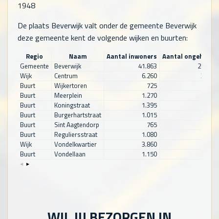
1948
De plaats Beverwijk valt onder de gemeente Beverwijk
deze gemeente kent de volgende wijken en buurten:
Regio
Naam
Aantal inwoners
Aantal ongehuwd
Gemeente
Beverwijk
41.863
20.572
Wijk
Centrum
6.260
3.250
Buurt
Wijkertoren
725
315
Buurt
Meerplein
1.270
670
Buurt
Koningstraat
1.395
815
Buurt
Burgerhartstraat
1.015
515
Buurt
Sint Aagtendorp
765
410
Buurt
Reguliersstraat
1.080
535
Wijk
Vondelkwartier
3.860
1.840
Buurt
Vondellaan
1.150
480
WIL JIJ BEZORGEN IN