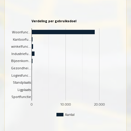
Verdeling per gebruiksdoel
Woonfunc…
Kantoorfu…
winkelfunc…
Industriefu…
Bijeenkom…
Gezondhei…
Logiesfunc…
Standplaats
Ligplaats
Sportfunctie
0
10.000
20.000
Aantal