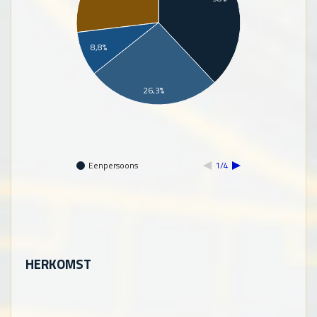
8,8%
26,3%
Eenpersoons
1/4
HERKOMST