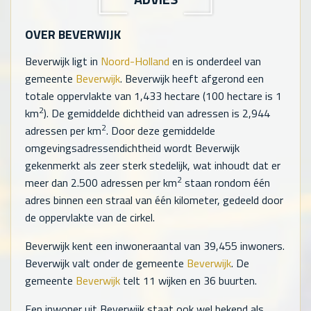
OVER BEVERWIJK
Beverwijk ligt in
Noord-Holland
en is onderdeel van
gemeente
Beverwijk
. Beverwijk heeft afgerond een
totale oppervlakte van
1,433
hectare (100 hectare is 1
2
km
). De gemiddelde dichtheid van adressen is
2,944
2
adressen per km
. Door deze gemiddelde
omgevingsadressendichtheid wordt Beverwijk
gekenmerkt als zeer sterk stedelijk, wat inhoudt dat er
2
meer dan 2.500 adressen per km
staan rondom één
adres binnen een straal van één kilometer, gedeeld door
de oppervlakte van de cirkel.
Beverwijk kent een inwoneraantal van
39,455
inwoners.
Beverwijk valt onder de gemeente
Beverwijk
. De
gemeente
Beverwijk
telt
11
wijken en
36
buurten.
Een inwoner uit Beverwijk staat ook wel bekend als