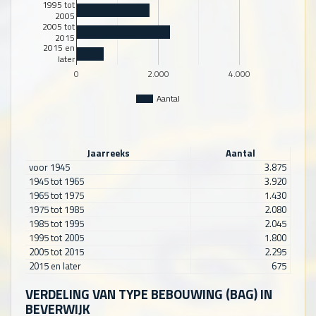
1995 tot
2005
2005 tot
2015
2015 en
later
0
2.000
4.000
Aantal
Jaarreeks
Aantal
voor 1945
3.875
1945 tot 1965
3.920
1965 tot 1975
1.430
1975 tot 1985
2.080
1985 tot 1995
2.045
1995 tot 2005
1.800
2005 tot 2015
2.295
2015 en later
675
VERDELING VAN TYPE BEBOUWING (BAG) IN
BEVERWIJK