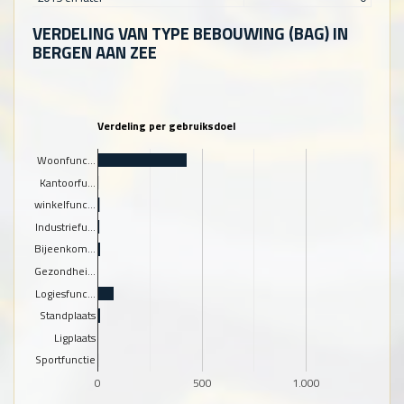
VERDELING VAN TYPE BEBOUWING (BAG) IN
BERGEN AAN ZEE
Verdeling per gebruiksdoel
Woonfunc…
Kantoorfu…
winkelfunc…
Industriefu…
Bijeenkom…
Gezondhei…
Logiesfunc…
Standplaats
Ligplaats
Sportfunctie
0
500
1.000