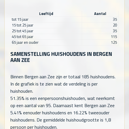
Leeftijd
Aantal
tot 15 jaar
35
15 tot 25 jaar
20
25 tot 45 jaar
35
45 tot 65 jaar
115
65 jaar en ouder
125
SAMENSTELLING HUISHOUDENS IN BERGEN
AAN ZEE
Binnen Bergen aan Zee zijn er totaal
185
huishoudens.
In de grafiek is te zien wat de verdeling is per
huishouden.
51.35% is een eenpersoonshuishouden, wat neerkomt
op een aantal van
95
. Daarnaast kent Bergen aan Zee
5.41% eenouder huishoudens en 16.22% tweeouder
huishoudens. De gemiddelde huishoudgrootte is 1,8
persoon per huishouden.