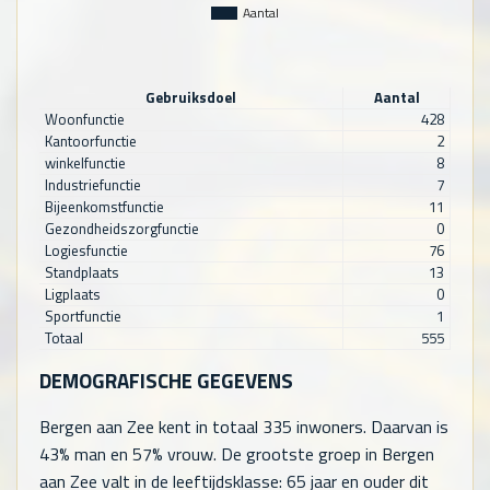
Aantal
Gebruiksdoel
Aantal
Woonfunctie
428
Kantoorfunctie
2
winkelfunctie
8
Industriefunctie
7
Bijeenkomstfunctie
11
Gezondheidszorgfunctie
0
Logiesfunctie
76
Standplaats
13
Ligplaats
0
Sportfunctie
1
Totaal
555
DEMOGRAFISCHE GEGEVENS
Bergen aan Zee kent in totaal
335
inwoners. Daarvan is
43% man en 57% vrouw. De grootste groep in Bergen
aan Zee valt in de leeftijdsklasse: 65 jaar en ouder dit