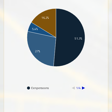
16,2%
5,4%
51,3%
27%
Eenpersoons
1/4