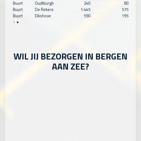
Buurt
Oudtburgh
240
80
Buurt
De Rekere
1.445
575
Buurt
Elkshove
590
195
WIL JIJ BEZORGEN IN BERGEN
AAN ZEE?