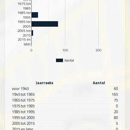
1975 tot
1985
1985 tot
1995
1995 tot
2005
2005 tot
2015
2015 en
later
0
100
200
Aantal
Jaarreeks
Aantal
voor 1945
60
1945 tot 1965
165
1965 tot 1975
75
1975 tot 1985
0
1985 tot 1995
20
1995 tot 2005
80
2005 tot 2015
5
2015 en later
0