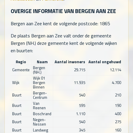
OVERIGE INFORMATIE VAN BERGEN AAN ZEE
Bergen aan Zee kent de volgende postcode: 1865
De plaats Bergen aan Zee valt onder de gemeente
Bergen (NH.) deze gemeente kent de volgende wijken
en buurten:
Regio
Naam
Aantal inwoners
Aantal ongehuwd
Aant
Bergen
Gemeente
29.715
12.114
(NH.)
Wijk 01
Wijk
Bergen
11.935
4.700
Binnen
Bergen-
Buurt
540
210
Centrum
Van
Buurt
595
190
Reenen
Buurt
Boschrand
1.110
400
Negen-
Buurt
540
275
Nessen
Buurt
Landweg
345
160