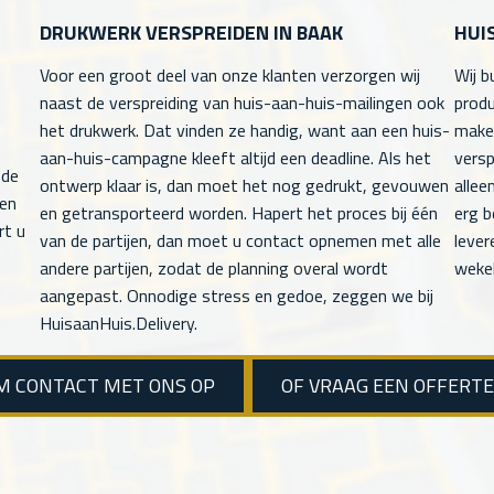
DRUKWERK VERSPREIDEN IN BAAK
HUI
Voor een groot deel van onze klanten verzorgen wij
Wij b
naast de verspreiding van huis-aan-huis-mailingen ook
produ
het drukwerk. Dat vinden ze handig, want aan een huis-
maken
aan-huis-campagne kleeft altijd een deadline. Als het
versp
 de
ontwerp klaar is, dan moet het nog gedrukt, gevouwen
allee
men
en getransporteerd worden. Hapert het proces bij één
erg b
rt u
van de partijen, dan moet u contact opnemen met alle
lever
andere partijen, zodat de planning overal wordt
wekel
aangepast. Onnodige stress en gedoe, zeggen we bij
HuisaanHuis.Delivery.
M CONTACT MET ONS OP
OF VRAAG EEN OFFERT