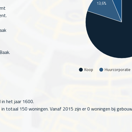
13,6%
omt
ent.
aak
Baak.
Koop
Huurcorporatie
in het jaar 1600.
 in totaal
150
woningen. Vanaf 2015 zijn er
0
woningen bij gebouw