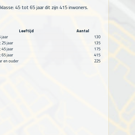
lasse: 45 tot 65 jaar dit zijn
415
inwoners.
Leeftijd
Aantal
5 jaar
130
t 25 jaar
135
t 45 jaar
175
t 65 jaar
415
ar en ouder
225