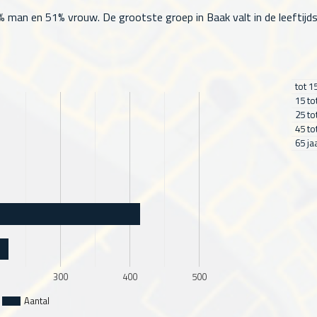
 man en 51% vrouw. De grootste groep in Baak valt in de leeftijdsk
tot 1
15 to
25 to
45 to
65 ja
300
400
500
Aantal