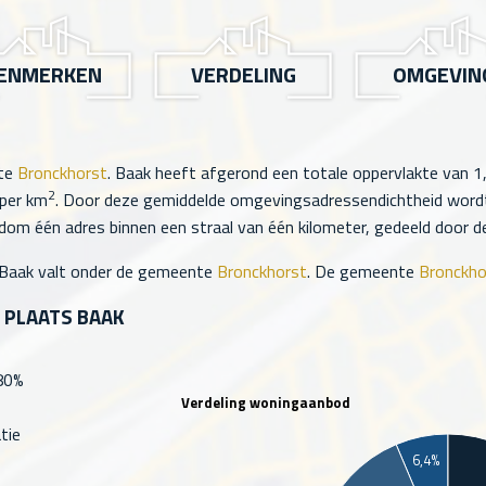
ENMERKEN
VERDELING
OMGEVIN
nte
Bronckhorst
. Baak heeft afgerond een totale oppervlakte van
1
2
per km
. Door deze gemiddelde omgevingsadressendichtheid wordt 
om één adres binnen een straal van één kilometer, gedeeld door de 
 Baak valt onder de gemeente
Bronckhorst
. De gemeente
Bronckho
 PLAATS BAAK
 80%
Verdeling woningaanbod
tie
6,4%