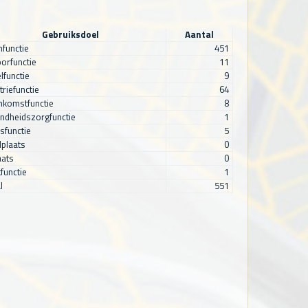
Gebruiksdoel
Aantal
functie
451
orfunctie
11
lfunctie
9
triefunctie
64
nkomstfunctie
8
ndheidszorgfunctie
1
sfunctie
5
plaats
0
aats
0
functie
1
l
551