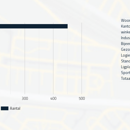
Woon
Kanto
winke
Indus
Bijee
Gezo
Logie
Stand
Ligpl
Sport
Totaa
300
400
500
Aantal