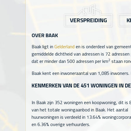
VERSPREIDING
K
OVER BAAK
Baak ligt in
Gelderland
en is onderdeel van gemee
gemiddelde dichtheid van adressen is
72
adressen 
2
dat er minder dan 500 adressen per km
staan rond
Baak kent een inwoneraantal van
1,085
inwoners.
KENMERKEN VAN DE
451
WONINGEN IN DE
In Baak zijn
352
woningen een koopwoning, dit is
van het totale woningaanbod in Baak. Het aantal
huurwoningen is verdeeld in 13.64% woningcorpora
en 6.36% overige verhuurders.