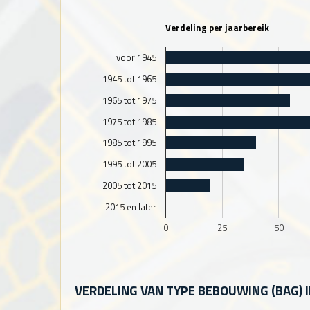
Verdeling per jaarbereik
voor 1945
1945 tot 1965
1965 tot 1975
1975 tot 1985
1985 tot 1995
1995 tot 2005
2005 tot 2015
2015 en later
0
25
50
VERDELING VAN TYPE BEBOUWING (BAG) 